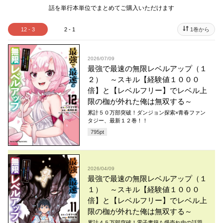
話を単行本単位でまとめてご購入いただけます
12 - 3
2 - 1
1巻から
2026/07/09
最強で最速の無限レベルアップ（１
２） ～スキル【経験値１０００
倍】と【レベルフリー】でレベル上
限の枷が外れた俺は無双する～
累計５０万部突破！ダンジョン探索×青春ファン
タジー、最新１２巻！！
795
pt
2026/04/09
最強で最速の無限レベルアップ（１
１） ～スキル【経験値１０００
倍】と【レベルフリー】でレベル上
限の枷が外れた俺は無双する～
累計４５万部突破！電子書籍も爆売れ中の話題