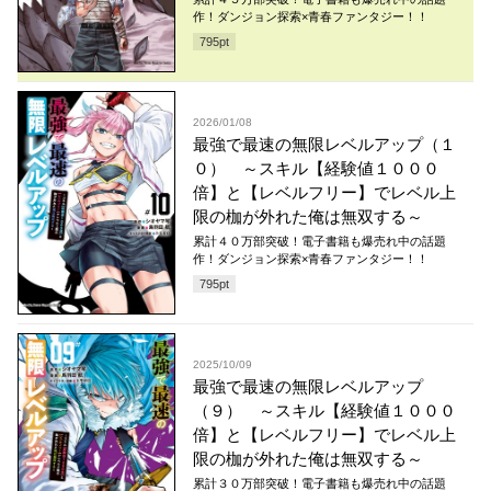
作！ダンジョン探索×青春ファンタジー！！
795
pt
2026/01/08
最強で最速の無限レベルアップ（１
０） ～スキル【経験値１０００
倍】と【レベルフリー】でレベル上
限の枷が外れた俺は無双する～
累計４０万部突破！電子書籍も爆売れ中の話題
作！ダンジョン探索×青春ファンタジー！！
795
pt
2025/10/09
最強で最速の無限レベルアップ
（９） ～スキル【経験値１０００
倍】と【レベルフリー】でレベル上
限の枷が外れた俺は無双する～
累計３０万部突破！電子書籍も爆売れ中の話題