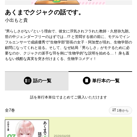
あくまでクジャクの話です。
小出もと貴
”男らしさがない”という理由で、彼女に浮気されフラれた教師・久慈弥九朗。
世の中ジェンダーフリーのはずでは…!? と苦悶する彼の前に、モデルでイン
フルエンサーで成績優秀で“生物学部”部長の女子・阿加埜が現れ、生物学部の
顧問になってくれと迫る。そして、なぜ結局「男らしさ」がモテるために必
要なのか、クジャクの派手な羽を例に“生物学的”な説明を始める…！ 身も蓋
もない残酷な真実を突き付けまくる、生物学コメディ！
話の一覧
単行本
の一覧
話を単行本単位でまとめてご購入いただけます
全7巻
1巻から
2026/04/08