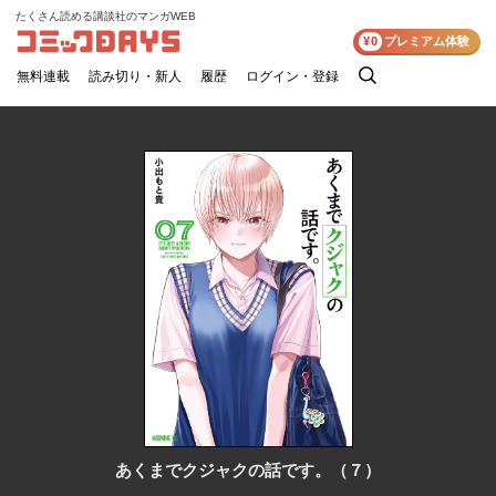
たくさん読める講談社のマンガWEB
コミックDAYS
¥0
プレミアム体験
無料連載
読み切り・新人
履歴
ログイン・登録
検
索
あくまでクジャクの話です。（７）