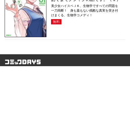
美少女ハイスペＪＫ、生物学ですべての問題を
一刀両断！ 身も蓋もない残酷な真実を突き付
けまくる、生物学コメディ！
無料
コミックDAYS
最新情報を配信中!
アプリもあります
編集部ブログ
コミックDAYS
@comicdays_team
お知らせ
利用規約
ヘルプ／使い方
プライバシーポリシー