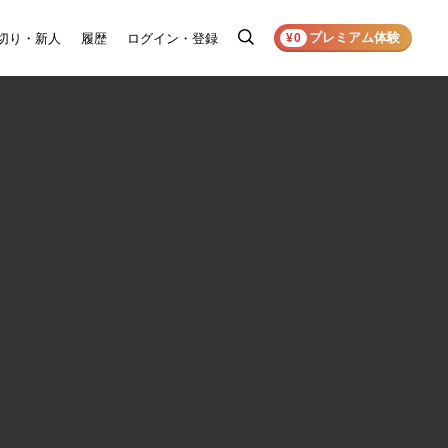
プレミアム体験
切り・新人
履歴
ログイン・登録
検
¥0
索