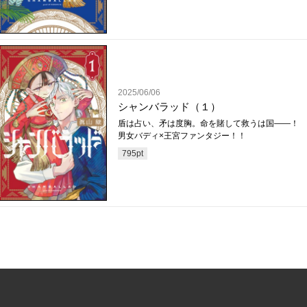
2025/06/06
シャンバラッド（１）
盾は占い、矛は度胸。命を賭して救うは国——！ 
男女バディ×王宮ファンタジー！！
795
pt