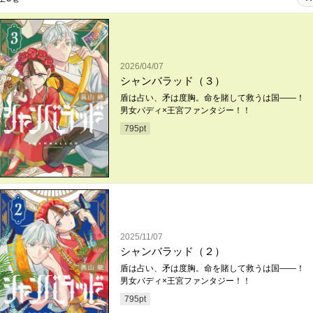
2026/04/07
シャンバラッド（３）
盾は占い、矛は度胸。命を賭して救うは国――！ 
男女バディ×王宮ファンタジー！！
795
pt
2025/11/07
シャンバラッド（２）
盾は占い、矛は度胸。命を賭して救うは国――！ 
男女バディ×王宮ファンタジー！！
795
pt