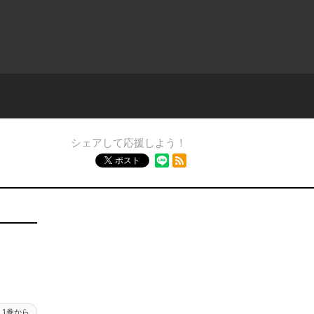
シェアして応援しよう！
RSSフィード
ポスト
1巻から