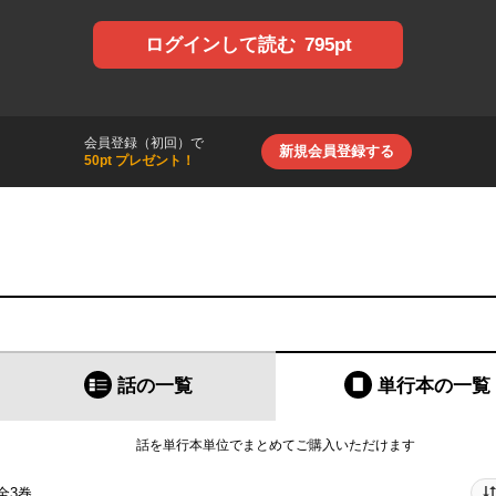
795pt
ログインして読む
会員登録（初回）で
新規会員登録する
50pt プレゼント！
話の一覧
単行本
の一覧
話を単行本単位でまとめてご購入いただけます
全3巻