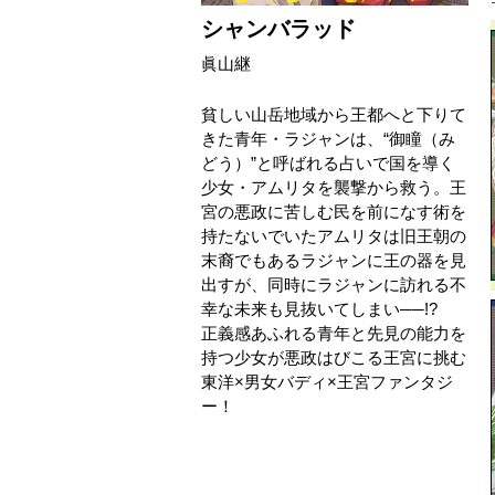
シャンバラッド
眞山継
貧しい山岳地域から王都へと下りて
きた青年・ラジャンは、“御瞳（み
どう）”と呼ばれる占いで国を導く
少女・アムリタを襲撃から救う。王
宮の悪政に苦しむ民を前になす術を
持たないでいたアムリタは旧王朝の
末裔でもあるラジャンに王の器を見
出すが、同時にラジャンに訪れる不
幸な未来も見抜いてしまい──!?
正義感あふれる青年と先見の能力を
持つ少女が悪政はびこる王宮に挑む
東洋×男女バディ×王宮ファンタジ
ー！