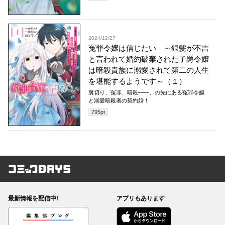
2024/12/27
冤罪令嬢は信じたい ～銀髪が不吉
と言われて婚約破棄された子爵令嬢
は暗殺貴族に溺愛されて第二の人生
を堪能するようです～（１）
裏切り、冤罪、暗殺——、の先にある冤罪令嬢
と溺愛暗殺者の契約婚！
795
pt
コミックDAYS
最新情報を配信中!
アプリもあります
編集部ブログ