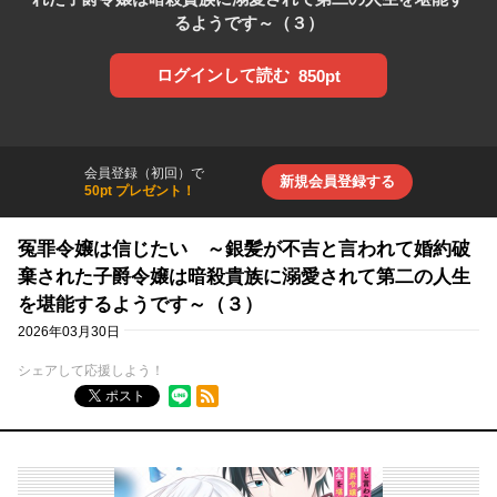
るようです～（３）
ログインして読む
850pt
会員登録（初回）で
新規会員登録する
50pt プレゼント！
冤罪令嬢は信じたい ～銀髪が不吉と言われて婚約破
棄された子爵令嬢は暗殺貴族に溺愛されて第二の人生
を堪能するようです～（３）
2026年03月30日
シェアして応援しよう！
RSSフィード
ポスト