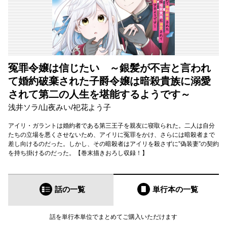
冤罪令嬢は信じたい ～銀髪が不吉と言われ
て婚約破棄された子爵令嬢は暗殺貴族に溺愛
されて第二の人生を堪能するようです～
浅井ソラ
/
山夜みい
/
祀花よう子
アイリ・ガラントは婚約者である第三王子を親友に寝取られた。二人は自分
たちの立場を悪くさせないため、アイリに冤罪をかけ、さらには暗殺者まで
差し向けるのだった。しかし、その暗殺者はアイリを殺さずに”偽装妻”の契約
を持ち掛けるのだった。【巻末描きおろし収録！】
話の一覧
単行本
の一覧
話を単行本単位でまとめてご購入いただけます