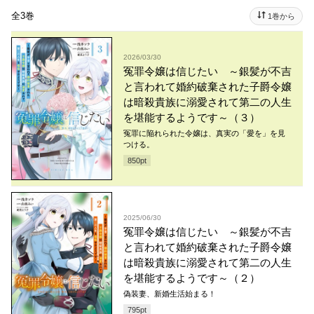
全3巻
1巻から
2026/03/30
冤罪令嬢は信じたい ～銀髪が不吉
と言われて婚約破棄された子爵令嬢
は暗殺貴族に溺愛されて第二の人生
を堪能するようです～（３）
冤罪に陥れられた令嬢は、真実の「愛を」を見
つける。
850
pt
2025/06/30
冤罪令嬢は信じたい ～銀髪が不吉
と言われて婚約破棄された子爵令嬢
は暗殺貴族に溺愛されて第二の人生
を堪能するようです～（２）
偽装妻、新婚生活始まる！
795
pt