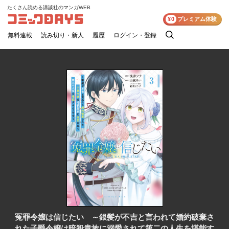
たくさん読める講談社のマンガWEB
コミックDAYS
¥0
プレミアム体験
無料連載
読み切り・新人
履歴
ログイン・登録
検
索
冤罪令嬢は信じたい ～銀髪が不吉と言われて婚約破棄さ
れた子爵令嬢は暗殺貴族に溺愛されて第二の人生を堪能す