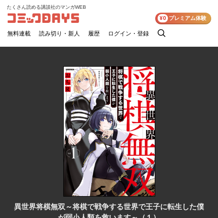
たくさん読める講談社のマンガWEB
コミックDAYS
¥0
プレミアム体験
無料連載
読み切り・新人
履歴
ログイン・登録
検
索
異世界将棋無双～将棋で戦争する世界で王子に転生した僕
が弱小人類を救います～（１）