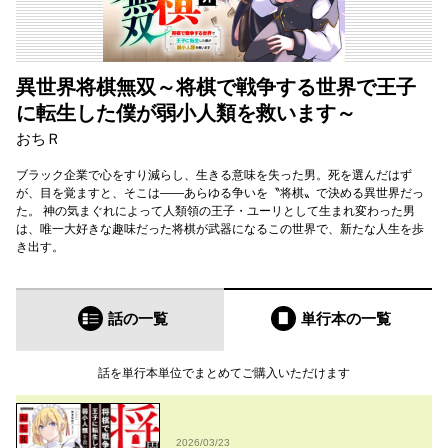
異世界将棋無双～将棋で戦争する世界で王子
に転生した僕が弱小人類を救います～
おちＲ
ブラック企業で心をすり減らし、生きる意味を失った男。死を選んだはず
が、目を覚ますと、そこは――あらゆる争いを〝将棋〟で決める異世界だっ
た。 神の気まぐれによって人類領の王子・ユーリとして生まれ変わった男
は、唯一大好きな趣味だった将棋が武器になるこの世界で、新たな人生を歩
き出す。
話の一覧
単行本
の一覧
話を単行本単位でまとめてご購入いただけます
2026/03/23