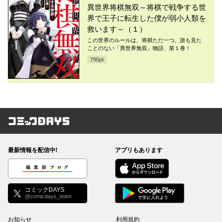
異世界将棋無双～将棋で戦争する世
界で王子に転生した僕が弱小人類を
救います～（１）
この世界のルールは、将棋ただ一つ。誰も見た
ことのない「異世界無双」物語、第１巻！
795
pt
コミックDAYS
最新情報を配信中!
アプリもあります
編集部ブログ
コミックDAYS
@comicdays_team
お知らせ
利用規約