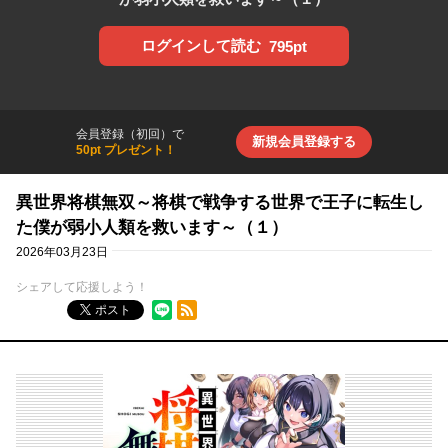
ログインして読む
795pt
会員登録（初回）で
新規会員登録する
50pt プレゼント！
異世界将棋無双～将棋で戦争する世界で王子に転生し
た僕が弱小人類を救います～（１）
2026年03月23日
シェアして応援しよう！
RSSフィード
ポスト