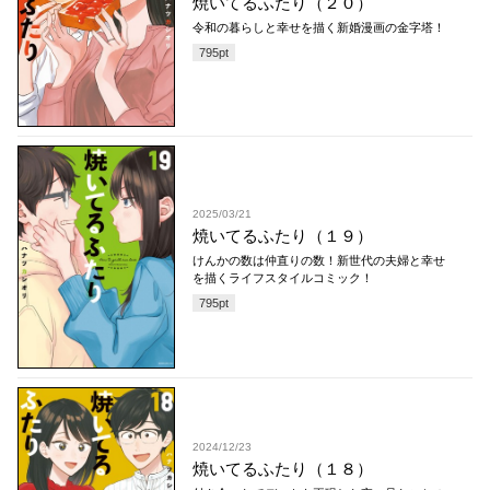
焼いてるふたり（２０）
令和の暮らしと幸せを描く新婚漫画の金字塔！
795
pt
2025/03/21
焼いてるふたり（１９）
けんかの数は仲直りの数！新世代の夫婦と幸せ
を描くライフスタイルコミック！
795
pt
2024/12/23
焼いてるふたり（１８）