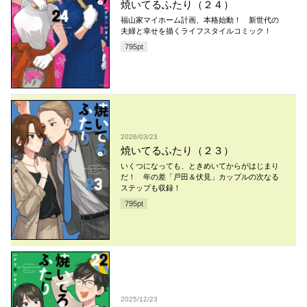
焼いてるふたり（２４）
福山家マイホーム計画、本格始動！ 新世代の
夫婦と幸せを描くライフスタイルコミック！
795
pt
2026/03/23
焼いてるふたり（２３）
いくつになっても、ときめいてからがはじまり
だ！ 年の差「戸田＆伏見」カップルの次なる
ステップも収録！
795
pt
2025/12/23