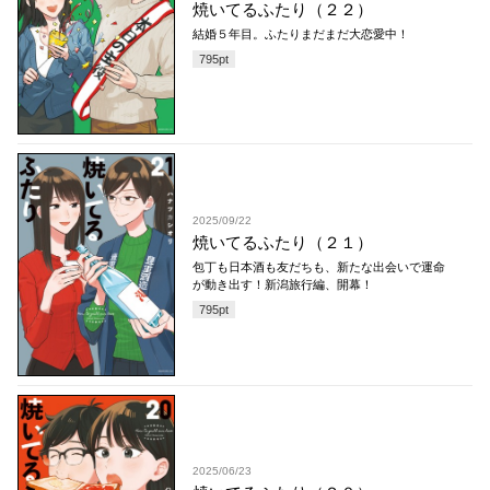
焼いてるふたり（２２）
結婚５年目。ふたりまだまだ大恋愛中！
795
pt
2025/09/22
焼いてるふたり（２１）
包丁も日本酒も友だちも、新たな出会いで運命
が動き出す！新潟旅行編、開幕！
795
pt
2025/06/23