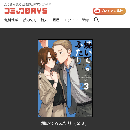
たくさん読める講談社のマンガWEB
コミックDAYS
¥0
プレミアム体験
無料連載
読み切り・新人
履歴
ログイン・登録
検
索
焼いてるふたり（２３）