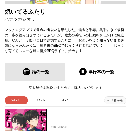
焼いてるふたり
ハナツカシオリ
マッチングアプリで運命の出会いを果たした、健太と千尋。奥手すぎて最初
の一歩を踏み出せずにいるふたりが、健太の浜松への転勤をきっかけに急進
展。なんと…交際ゼロ日で結婚することに！ お互いをよく知らないまま夫
婦になったふたりは、毎週末のBBQでじっくり仲を深めていく――。じっく
り育てるスローな週末新婚BBQライフ、始めます！
話の一覧
単行本
の一覧
話を単行本単位でまとめてご購入いただけます
24 - 15
14 - 5
4 - 1
1巻から
2026/06/23