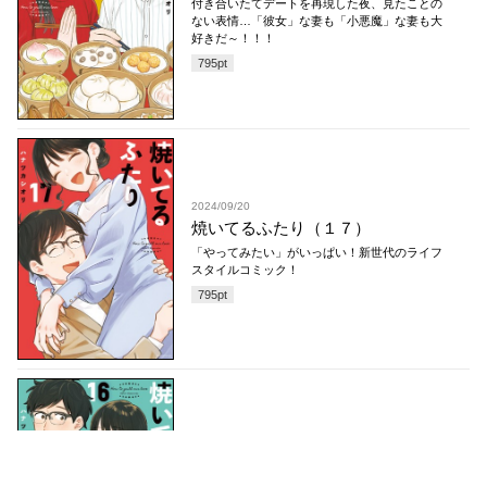
付き合いたてデートを再現した夜、見たことの
ない表情…「彼女」な妻も「小悪魔」な妻も大
好きだ～！！！
795
pt
2024/09/20
焼いてるふたり（１７）
「やってみたい」がいっぱい！新世代のライフ
スタイルコミック！
795
pt
2024/07/23
焼いてるふたり（１６）
ふたりの幸せが、みんなの幸せに変わってい