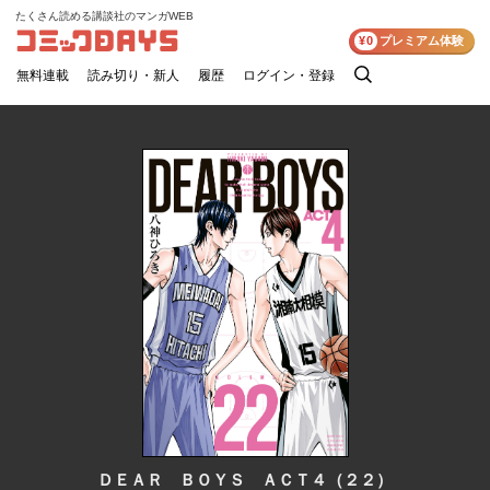
たくさん読める講談社のマンガWEB
コミックDAYS
¥0
プレミアム体験
無料連載
読み切り・新人
履歴
ログイン・登録
検
索
ＤＥＡＲ ＢＯＹＳ ＡＣＴ４（２２）