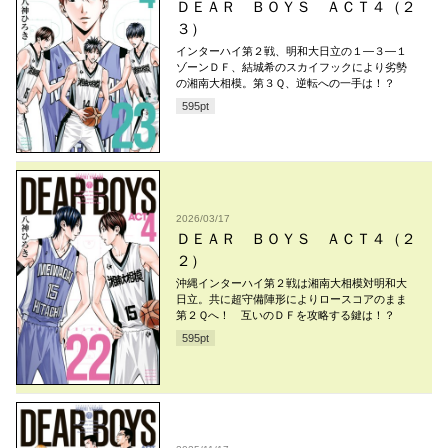
ＤＥＡＲ ＢＯＹＳ ＡＣＴ４（２
３）
インターハイ第２戦、明和大日立の１―３―１
ゾーンＤＦ、結城希のスカイフックにより劣勢
の湘南大相模。第３Ｑ、逆転への一手は！？
595
pt
2026/03/17
ＤＥＡＲ ＢＯＹＳ ＡＣＴ４（２
２）
沖縄インターハイ第２戦は湘南大相模対明和大
日立。共に超守備陣形によりロースコアのまま
第２Ｑへ！ 互いのＤＦを攻略する鍵は！？
595
pt