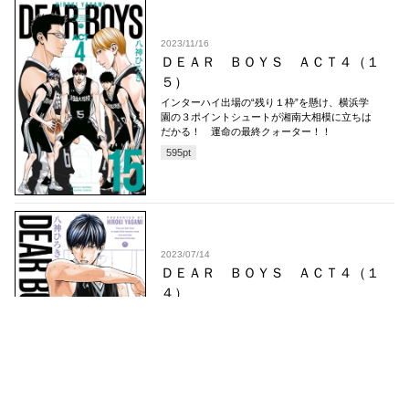
2023/11/16
ＤＥＡＲ ＢＯＹＳ ＡＣＴ４（１
５）
インターハイ出場の“残り１枠”を懸け、横浜学
園の３ポイントシュートが湘南大相模に立ちは
だかる！ 運命の最終クォーター！！
595
pt
2023/07/14
ＤＥＡＲ ＢＯＹＳ ＡＣＴ４（１
４）
宿敵・瑞穂に大敗した湘南大相模。インターハ
イ出場の“残り１枠”を懸けた最終戦。横浜学園
の３ポイントシュートが立ちはだかる！
595
pt