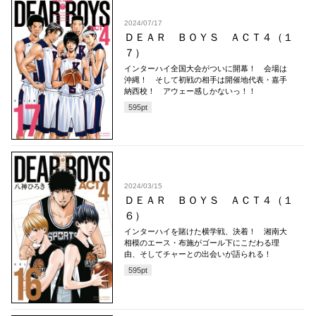
2024/07/17
ＤＥＡＲ ＢＯＹＳ ＡＣＴ４（１
７）
インターハイ全国大会がついに開幕！ 会場は
沖縄！ そして初戦の相手は開催地代表・嘉手
納西校！ アウェー感しかないっ！！
595
pt
2024/03/15
ＤＥＡＲ ＢＯＹＳ ＡＣＴ４（１
６）
インターハイを賭けた横学戦、決着！ 湘南大
相模のエース・布施がゴール下にこだわる理
由、そしてチャーとの出会いが語られる！
595
pt