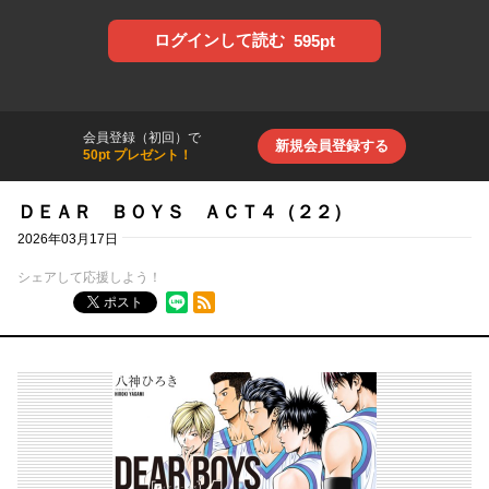
ログインして読む
595pt
会員登録（初回）で
新規会員登録する
50pt プレゼント！
ＤＥＡＲ ＢＯＹＳ ＡＣＴ４（２２）
2026年03月17日
シェアして応援しよう！
RSSフィード
ポスト