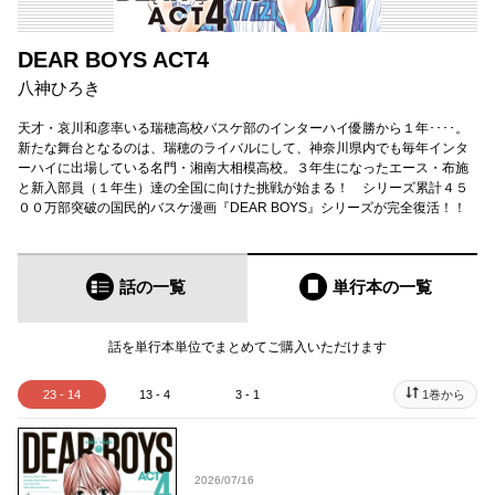
DEAR BOYS ACT4
八神ひろき
天才・哀川和彦率いる瑞穂高校バスケ部のインターハイ優勝から１年････。
新たな舞台となるのは、瑞穂のライバルにして、神奈川県内でも毎年インタ
ーハイに出場している名門・湘南大相模高校。３年生になったエース・布施
と新入部員（１年生）達の全国に向けた挑戦が始まる！ シリーズ累計４５
００万部突破の国民的バスケ漫画『DEAR BOYS』シリーズが完全復活！！
話の一覧
単行本
の一覧
話を単行本単位でまとめてご購入いただけます
23 - 14
13 - 4
3 - 1
1巻から
2026/07/16