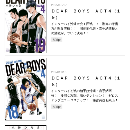
2025/03/17
ＤＥＡＲ ＢＯＹＳ ＡＣＴ４（１
９）
インターハイ沖縄大会１回戦！！ 湘南の守備
力が限界突破！！ 開催地代表・嘉手納西校と
の激戦が、ついに決着！！
595
pt
2024/11/15
ＤＥＡＲ ＢＯＹＳ ＡＣＴ４（１
８）
インターハイ初戦の相手は沖縄・嘉手納西
校！ 多彩な攻撃、高いテンション！ ゼロス
テップにユーロステップ！ 秘密兵器も続出！
595
pt