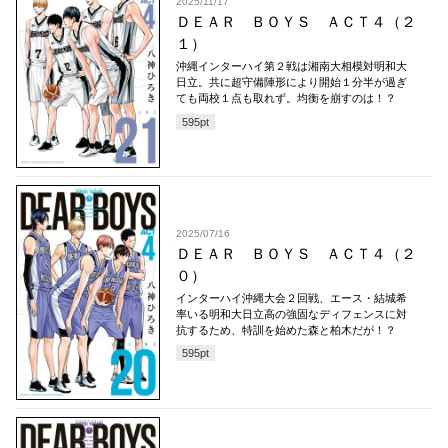
2025/11/17
ＤＥＡＲ ＢＯＹＳ ＡＣＴ４（２
１）
沖縄インターハイ第２戦は湘南大相模対明和大
日立。共に超守備陣形により開始１分半が過ぎ
ても両校１点も取れず。均衡を崩すのは！？
595
pt
2025/07/16
ＤＥＡＲ ＢＯＹＳ ＡＣＴ４（２
０）
インターハイ沖縄大会２回戦、エース・結城希
率いる明和大日立高の強固なディフェンスに対
抗するため、特訓を始めた森と柏木だが！？
595
pt