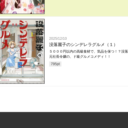
2025/12/10
没落麗子のシンデレラグルメ（１）
５０００円以内の高級食材で、気品を保つ！？没落
元社長令嬢の、ド級グルメコメディ！！
795
pt