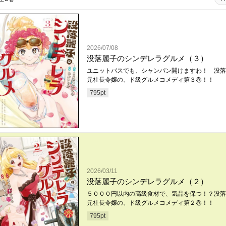
2026/07/08
没落麗子のシンデレラグルメ（３）
ユニットバスでも、シャンパン開けますわ！ 没落
元社長令嬢の、ド級グルメコメディ第３巻！！
795
pt
2026/03/11
没落麗子のシンデレラグルメ（２）
５０００円以内の高級食材で、気品を保つ！？没落
元社長令嬢の、ド級グルメコメディ第２巻！！
795
pt