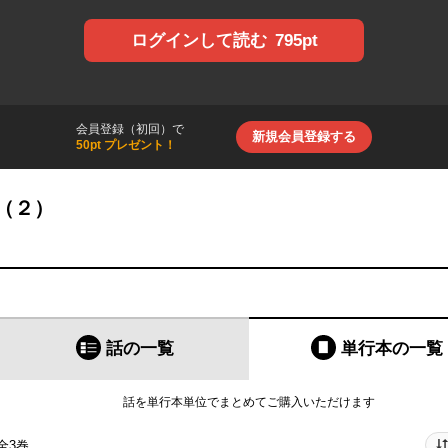
795pt
ログインして読む
会員登録（初回）で
新規会員登録する
50pt プレゼント！
（２）
話の一覧
単行本
の一覧
話を単行本単位でまとめてご購入いただけます
全3巻