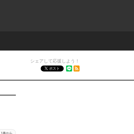
シェアして応援しよう！
RSSフィード
ポスト
1巻から