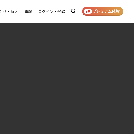
プレミアム体験
切り・新人
履歴
ログイン・登録
検
¥0
索