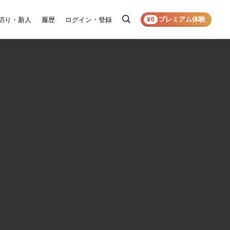
プレミアム体験
切り・新人
履歴
ログイン・登録
検
¥0
索