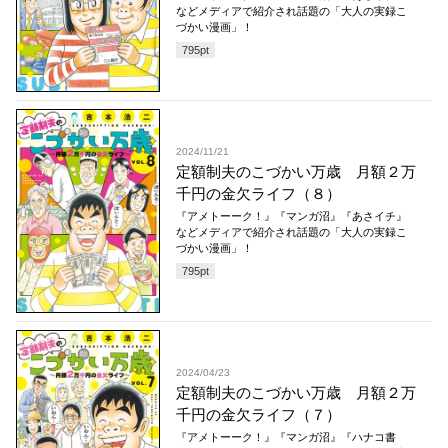
などメディアで紹介され話題の「大人の実録こ
づかい漫画」！
795
pt
2024/11/21
定額制夫のこづかい万歳 月額２万
千円の金欠ライフ（８）
『アメトーーク！』『マンガ沼』『あさイチ』
などメディアで紹介され話題の「大人の実録こ
づかい漫画」！
795
pt
2024/04/23
定額制夫のこづかい万歳 月額２万
千円の金欠ライフ（７）
『アメトーーク！』『マンガ沼』『ハナコ書