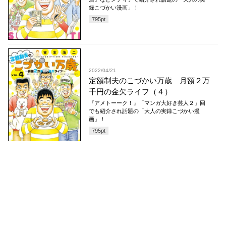
録こづかい漫画」！
795
pt
2022/04/21
定額制夫のこづかい万歳 月額２万
千円の金欠ライフ（４）
『アメトーーク！』「マンガ大好き芸人２」回
でも紹介され話題の「大人の実録こづかい漫
画」！
795
pt
2021/08/23
定額制夫のこづかい万歳 月額２万
千円の金欠ライフ（３）
『アメトーーク！』『王様のブランチ』『シュ
ーイチ』等、ＴＶ番組でも何度も取り上げられ