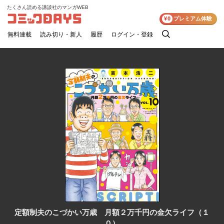
たくさん読める講談社のマンガWEB
コミックDAYS
¥0
プレミアム体験
無料連載
読み切り・新人
履歴
ログイン・登録
検
索
定額制夫のこづかい万歳 月額２万千円の金欠ライフ（１
０）