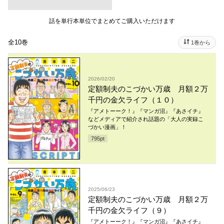
話を単行本単位でまとめてご購入いただけます
全10巻
1巻から
2026/02/20
定額制夫のこづかい万歳 月額２万
千円の金欠ライフ（１０）
『アメトーーク！』『マンガ沼』『あさイチ』
などメディアで紹介され話題の「大人の実録こ
づかい漫画」！
795
pt
2025/06/23
定額制夫のこづかい万歳 月額２万
千円の金欠ライフ（９）
『アメトーーク！』『マンガ沼』『あさイチ』