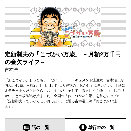
定額制夫の「こづかい万歳」 ～月額2万千円
の金欠ライフ～
吉本浩二
「おこづかい、もっとちょうだい！」――ドキュメント漫画家・吉本浩二が
叫ぶ。45歳、月額2万千円。1万円は大好物の「おかし」に使いたい。子供に
オモチャをねだられたら、おしまいだ。そして、悩ましくも楽しい「おこづ
かい」との攻防戦が始まった。全国の「おこづかい生活」を営むすべての
「定額制夫（ていがくせいおっと）」に贈る吉本浩二流「おこづかい漫
画」。
話の一覧
単行本
の一覧