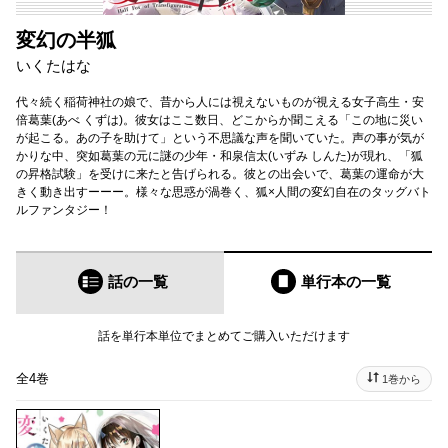
変幻の半狐
いくたはな
代々続く稲荷神社の娘で、昔から人には視えないものが視える女子高生・安
倍葛葉(あべ くずは)。彼女はここ数日、どこからか聞こえる「この地に災い
が起こる。あの子を助けて」という不思議な声を聞いていた。声の事が気が
かりな中、突如葛葉の元に謎の少年・和泉信太(いずみ しんた)が現れ、「狐
の昇格試験」を受けに来たと告げられる。彼との出会いで、葛葉の運命が大
きく動き出すーーー。様々な思惑が渦巻く、狐×人間の変幻自在のタッグバト
ルファンタジー！
話の一覧
単行本
の一覧
話を単行本単位でまとめてご購入いただけます
全4巻
1巻から