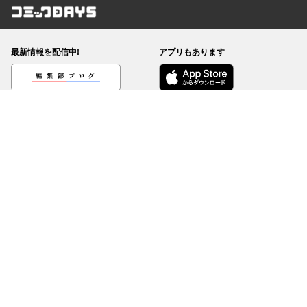
コミックDAYS
最新情報を配信中!
アプリもあります
編集部ブログ
コミックDAYS
@comicdays_team
お知らせ
利用規約
ヘルプ／使い方
プライバシーポリシー
外部送信について
特定商取引法の表示
コミックDAYSは正規版配信サイトマークを取得したサービスです。
©
KODANSHA Ltd.
All rights reserved. このサイトのデータの著作権は講談社が保有しま