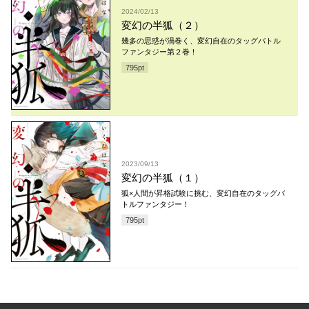
2024/02/13
変幻の半狐（２）
幾多の思惑が渦巻く、変幻自在のタッグバトル
ファンタジー第２巻！
795
pt
2023/09/13
変幻の半狐（１）
狐×人間が昇格試験に挑む、変幻自在のタッグバ
トルファンタジー！
795
pt