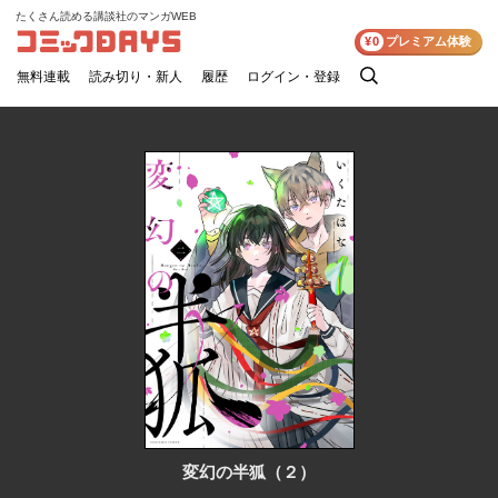
たくさん読める講談社のマンガWEB
コミックDAYS
¥0
プレミアム体験
無料連載
読み切り・新人
履歴
ログイン・登録
検
索
変幻の半狐（２）