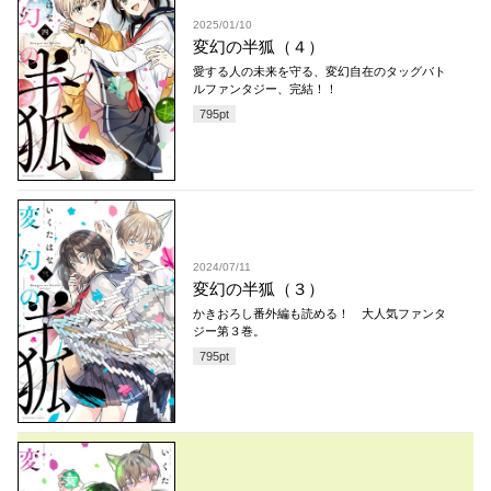
2025/01/10
変幻の半狐（４）
愛する人の未来を守る、変幻自在のタッグバト
ルファンタジー、完結！！
795
pt
2024/07/11
変幻の半狐（３）
かきおろし番外編も読める！ 大人気ファンタ
ジー第３巻。
795
pt