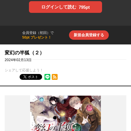
ログインして読む
795pt
会員登録（初回）で
新規会員登録する
50pt プレゼント！
変幻の半狐（２）
2024年02月13日
シェアして応援しよう！
RSSフィード
ポスト