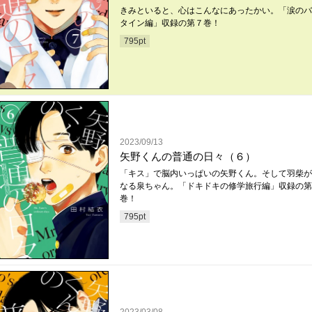
きみといると、心はこんなにあったかい。「涙のバ
タイン編」収録の第７巻！
795
pt
2023/09/13
矢野くんの普通の日々（６）
「キス」で脳内いっぱいの矢野くん。そして羽柴が
なる泉ちゃん。「ドキドキの修学旅行編」収録の第
巻！
795
pt