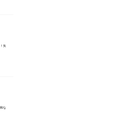
！矢
和な