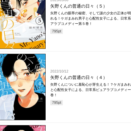
2023/03/08
矢野くんの普通の日々（５）
矢野くんの眼帯の秘密、そして謎の少女の正体が明
れる！ケガまみれ男子と心配性女子による、日常系
アラブコメディー第５巻！
795
pt
2022/10/12
矢野くんの普通の日々（４）
矢野くんについに羞恥心が芽生える！？ケガまみれ
と心配性女子による、日常系ピュアラブコメディー
巻！
795
pt