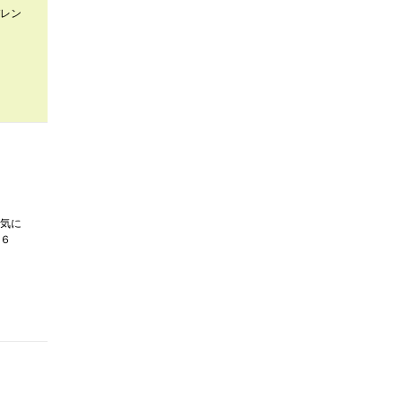
レン
気に
６