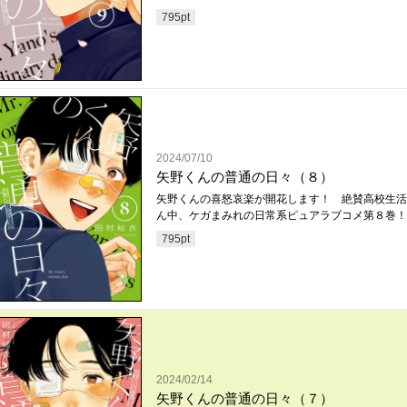
795
pt
2024/07/10
矢野くんの普通の日々（８）
矢野くんの喜怒哀楽が開花します！ 絶賛高校生活
ん中、ケガまみれの日常系ピュアラブコメ第８巻！
795
pt
2024/02/14
矢野くんの普通の日々（７）