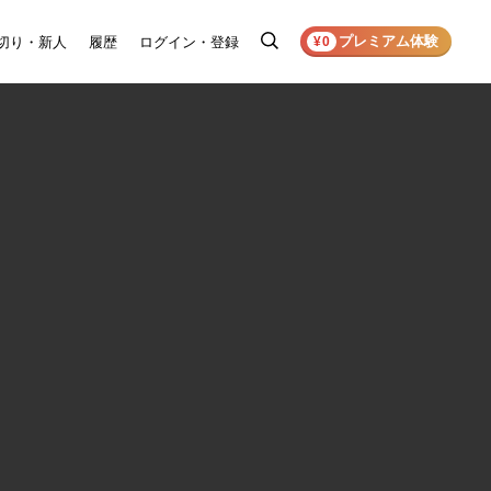
プレミアム体験
切り・新人
履歴
ログイン・登録
検
¥0
索