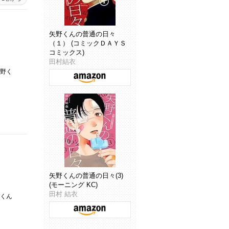
矢野くんの普通の日々
（１） (コミックＤＡＹＳ
コミックス)
田村結衣
野く
矢野くんの普通の日々(3)
(モーニング KC)
田村 結衣
くん