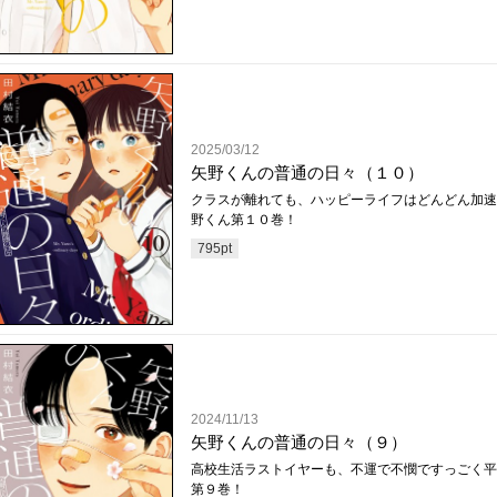
2025/03/12
矢野くんの普通の日々（１０）
クラスが離れても、ハッピーライフはどんどん加速
野くん第１０巻！
795
pt
2024/11/13
矢野くんの普通の日々（９）
高校生活ラストイヤーも、不運で不憫ですっごく平
第９巻！