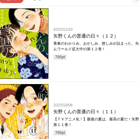
2025/12/10
矢野くんの普通の日々（１２）
青春のわかりみ、おかしみ、慈しみが詰まった、矢
んワールド拡大中の第１２巻！
795
pt
2025/10/08
矢野くんの普通の日々（１１）
【ＴＶアニメ化！】最後の夏は、最高の夏だ！矢野
第１１巻！
795
pt