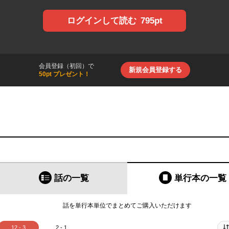
795pt
ログインして読む
会員登録（初回）で
新規会員登録する
50pt プレゼント！
話の一覧
単行本
の一覧
話を単行本単位でまとめてご購入いただけます
12 - 3
2 - 1