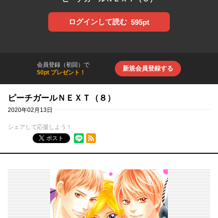
ログインして読む
595pt
会員登録（初回）で
新規会員登録する
50pt プレゼント！
ピーチガールＮＥＸＴ（８）
2020年02月13日
シェアして応援しよう！
RSSフィード
ポスト