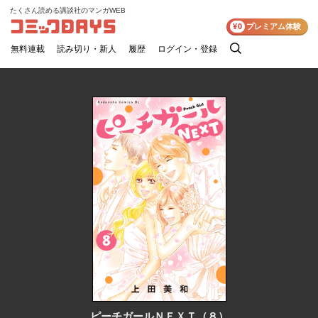
たくさん読める講談社のマンガWEB
コミックDAYS
¥0
プレミアム体験
無料連載
読み切り・新人
履歴
ログイン・登録
検
索
ピーチガールＮＥＸＴ（８）