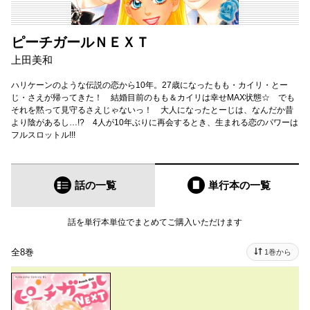
ピーチガールＮＥＸＴ
上田美和
ハリケーンのような伝説の恋から10年。27歳になったもも・カイリ・とー
じ・さえが帰ってきた！ 結婚目前のもも＆カイリは幸せMAX状態☆ でも
それを黙って見守るさえじゃないっ！ 大人になったとーじは、なんだか昔
より陰があるし…!? 4人が10年ぶりに再会するとき、生まれる恋のパワーは
フルスロットル!!!
話の一覧
単行本
の一覧
話を単行本単位でまとめてご購入いただけます
全8巻
1巻から