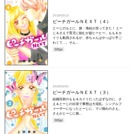
2018/03/13
ピーチガールＮＥＸＴ（４）
とーじのもとに、娘・海結が戻ってきた！ とー
じ＆さえで育児に励むが超ヒーヒー。もも＆カ
イリも動員されるが、赤ちゃんはやっぱり手ご
わくて…。そん...
595
pt
2018/02/01
ピーチガールＮＥＸＴ（３）
結婚目前のもも＆カイリだったはずなのに、さ
え＆とーじの出現で事態は大混乱。シングルフ
ァーザーになったとーじに、マジ惚れのさえ。
さえがとーじに抱...
595
pt