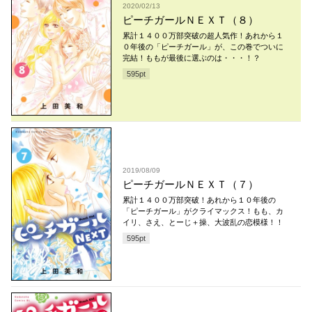
2020/02/13
ピーチガールＮＥＸＴ（８）
累計１４００万部突破の超人気作！あれから１
０年後の「ピーチガール」が、この巻でついに
完結！ももが最後に選ぶのは・・・！？
595
pt
2019/08/09
ピーチガールＮＥＸＴ（７）
累計１４００万部突破！あれから１０年後の
「ピーチガール」がクライマックス！もも、カ
イリ、さえ、とーじ＋操、大波乱の恋模様！！
595
pt