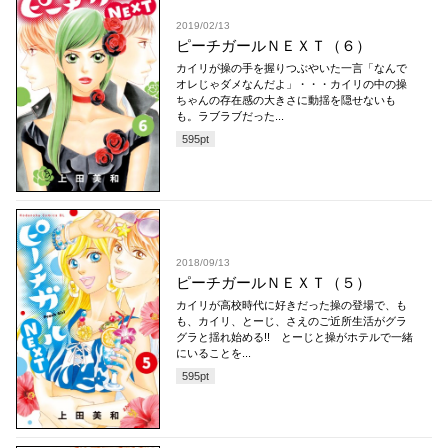
2019/02/13
ピーチガールＮＥＸＴ（６）
カイリが操の手を握りつぶやいた一言「なんで
オレじゃダメなんだよ」・・・カイリの中の操
ちゃんの存在感の大きさに動揺を隠せないも
も。ラブラブだった...
595
pt
2018/09/13
ピーチガールＮＥＸＴ（５）
カイリが高校時代に好きだった操の登場で、も
も、カイリ、とーじ、さえのご近所生活がグラ
グラと揺れ始める!! とーじと操がホテルで一緒
にいることを...
595
pt