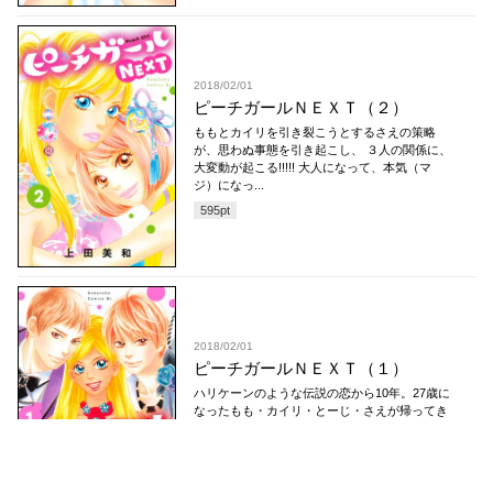
2018/02/01
ピーチガールＮＥＸＴ（２）
ももとカイリを引き裂こうとするさえの策略
が、思わぬ事態を引き起こし、 ３人の関係に、
大変動が起こる!!!!! 大人になって、本気（マ
ジ）になっ...
595
pt
2018/02/01
ピーチガールＮＥＸＴ（１）
ハリケーンのような伝説の恋から10年。27歳に
なったもも・カイリ・とーじ・さえが帰ってき
た！ 結婚目前のもも＆カイリは幸せMAX状態
☆ でもそ...
595
pt