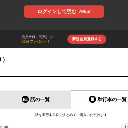
795pt
ログインして読む
会員登録（初回）で
新規会員登録する
50pt プレゼント！
３）
話の一覧
単行本
の一覧
話を単行本単位でまとめてご購入いただけます
全3巻