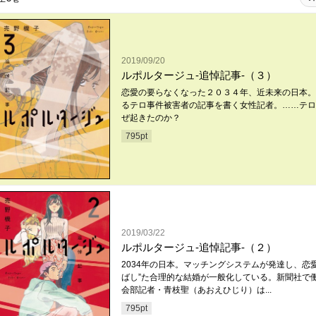
2019/09/20
ルポルタージュ‐追悼記事‐（３）
恋愛の要らなくなった２０３４年、近未来の日本。
るテロ事件被害者の記事を書く女性記者。……テロ
ぜ起きたのか？
795
pt
2019/03/22
ルポルタージュ‐追悼記事‐（２）
2034年の日本。マッチングシステムが発達し、恋愛
ばし”た合理的な結婚が一般化している。新聞社で
会部記者・青枝聖（あおえひじり）は...
795
pt