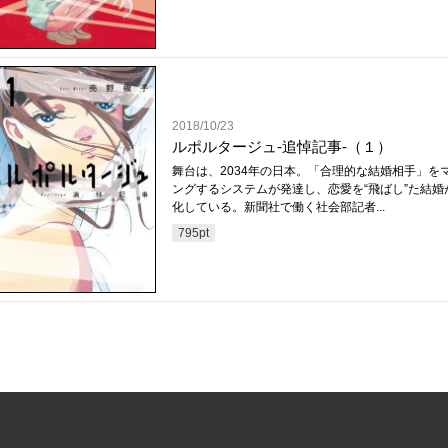
2018/10/23
ルポルタージュ‐追悼記事‐（１）
舞台は、2034年の日本。「合理的な結婚相手」を
ングするシステムが発達し、恋愛を“飛ばし”た結婚
化している。新聞社で働く社会部記者...
795
pt