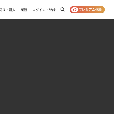
プレミアム体験
切り・新人
履歴
ログイン・登録
検
¥0
索