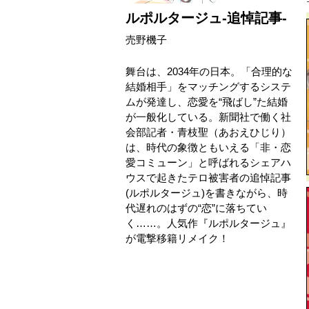
ルポルタージュ‐追悼記事‐
売野機子
舞台は、2034年の日本。「合理的な
結婚相手」をマッチングするシステ
ムが発達し、恋愛を“飛ばし”た結婚
が一般化している。新聞社で働く社
会部記者・青枝聖（あおえひじり）
は、時代の象徴ともいえる「非・恋
愛コミューン」と呼ばれるシェアハ
ウスで起きたテロ被害者の追悼記事
(ルポルタージュ)を書きながら、時
代遅れのはずの“恋”に落ちてい
く……。人気作『ルポルタージュ』
が電撃移籍リメイク！