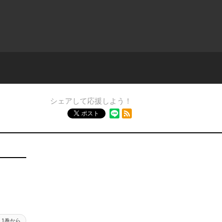
シェアして応援しよう！
RSSフィード
ポスト
1巻から