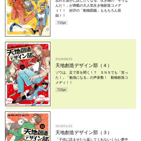
思わず誰かに話したくなる、生き物の「そうな
んだ！」が満載の大人気生き物創造コメデ
ィ！！ 好評の「動物図鑑」ももちろん収
録！！
715
pt
2019/08/23
天地創造デザイン部（４）
ゾウは、足で音を聞く！？ ＳＮＳでも「笑っ
た！」「勉強になる」の声多数！ 動物創造コ
メディ！！
715
pt
2019/01/23
天地創造デザイン部（３）
「子供に読ませたら返してくれないくらい夢中