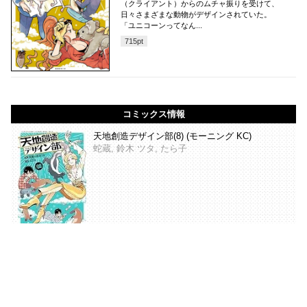
（クライアント）からのムチャ振りを受けて、
日々さまざまな動物がデザインされていた。
「ユニコーンってなん...
715
pt
コミックス情報
天地創造デザイン部(8) (モーニング KC)
蛇蔵, 鈴木 ツタ, たら子
コミックDAYS