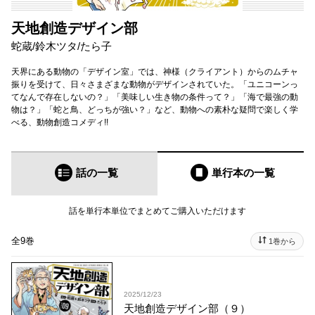
天地創造デザイン部
蛇蔵
/
鈴木ツタ
/
たら子
天界にある動物の「デザイン室」では、神様（クライアント）からのムチャ
振りを受けて、日々さまざまな動物がデザインされていた。「ユニコーンっ
てなんで存在しないの？」「美味しい生き物の条件って？」「海で最強の動
物は？」「蛇と鳥、どっちが強い？」など、動物への素朴な疑問で楽しく学
べる、動物創造コメディ!!
話の一覧
単行本
の一覧
話を単行本単位でまとめてご購入いただけます
全9巻
1巻から
2025/12/23
天地創造デザイン部（９）