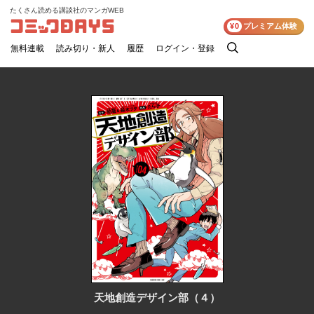
たくさん読める講談社のマンガWEB
コミックDAYS
¥0
プレミアム体験
無料連載
読み切り・新人
履歴
ログイン・登録
検
索
天地創造デザイン部（４）