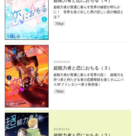
超能力者と恋におちる（４）
超能力者が普通に暮らす世界の秘密が明らか
に！ 世界を造り出した男の悲しい恋の物語と
は？
795
pt
2019/12/13
超能力者と恋におちる（３）
超能力者が普通に暮らす世界の恋！ 超能力を
持つ者と持たざる者の恋愛模様を描くオムニバ
スSFファンタジー第３巻登場！
795
pt
2018/11/13
超能力者と恋におちる（２）