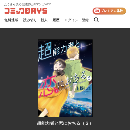
たくさん読める講談社のマンガWEB
コミックDAYS
¥0
プレミアム体験
無料連載
読み切り・新人
履歴
ログイン・登録
検
索
超能力者と恋におちる（２）