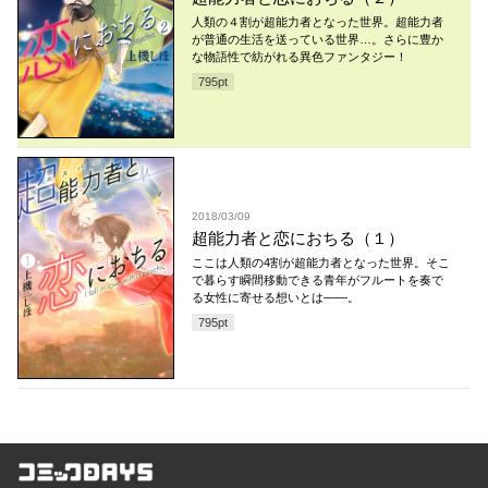
人類の４割が超能力者となった世界。超能力者
が普通の生活を送っている世界…。さらに豊か
な物語性で紡がれる異色ファンタジー！
795
pt
2018/03/09
超能力者と恋におちる（１）
ここは人類の4割が超能力者となった世界。そこ
で暮らす瞬間移動できる青年がフルートを奏で
る女性に寄せる想いとは――。
795
pt
コミックDAYS