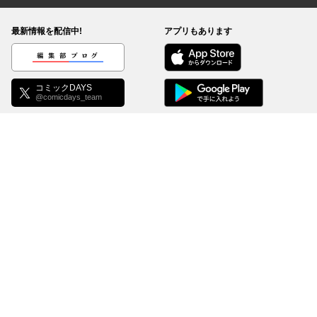
最新情報を配信中!
アプリもあります
編集部ブログ
コミックDAYS
@comicdays_team
お知らせ
利用規約
ヘルプ／使い方
プライバシーポリシー
外部送信について
特定商取引法の表示
コミックDAYSは正規版配信サイトマークを取得したサービスです。
©
KODANSHA Ltd.
All rights reserved. このサイトのデータの著作権は講談社が保有しま
す。無断複製転載放送等は禁止します。