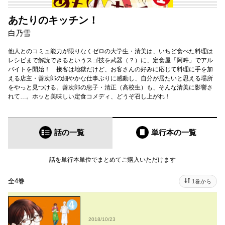
あたりのキッチン！
白乃雪
他人とのコミュ能力が限りなくゼロの大学生・清美は、いちど食べた料理は
レシピまで解読できるというスゴ技を武器（？）に、定食屋「阿吽」でアル
バイトを開始！ 接客は地獄だけど、お客さんの好みに応じて料理に手を加
える店主・善次郎の細やかな仕事ぶりに感動し、自分が居たいと思える場所
をやっと見つける。善次郎の息子・清正（高校生）も、そんな清美に影響さ
れて…。ホッと美味しい定食コメディ、どうぞ召し上がれ！
話の一覧
単行本
の一覧
話を単行本単位でまとめてご購入いただけます
全4巻
1巻から
2018/10/23