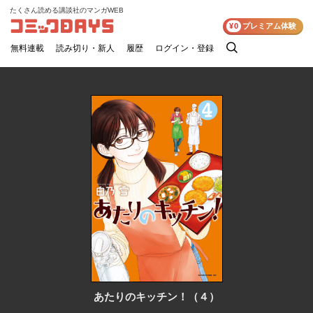
たくさん読める講談社のマンガWEB
コミックDAYS
¥0
プレミアム体験
無料連載
読み切り・新人
履歴
ログイン・登録
検
索
あたりのキッチン！（４）