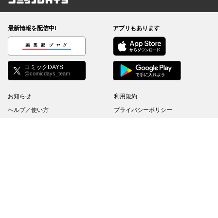
コミックDAYS
最新情報を配信中!
アプリもあります
編集部ブログ
コミックDAYS
@comicdays_team
お知らせ
利用規約
ヘルプ／使い方
プライバシーポリシー
外部送信について
特定商取引法の表示
コミックDAYSは正規版配信サイトマークを取得したサービスです。
©
KODANSHA Ltd.
All rights reserved. このサイトのデータの著作権は講談社が保有しま
す。無断複製転載放送等は禁止します。