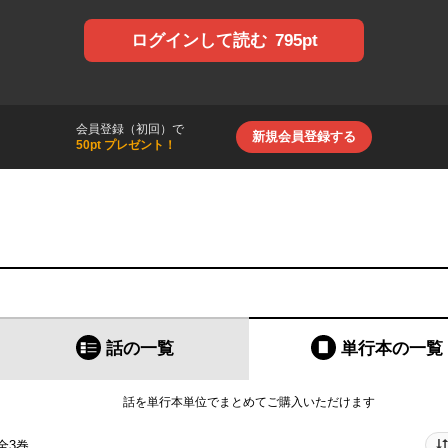
795pt
ログインして読む
会員登録（初回）で
新規会員登録する
50pt プレゼント！
話の一覧
単行本
の一覧
話を単行本単位でまとめてご購入いただけます
全3巻