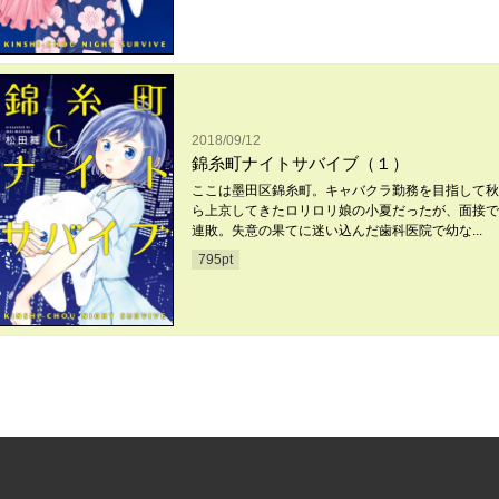
2018/09/12
錦糸町ナイトサバイブ（１）
ここは墨田区錦糸町。キャバクラ勤務を目指して秋
ら上京してきたロリロリ娘の小夏だったが、面接で
連敗。失意の果てに迷い込んだ歯科医院で幼な...
795
pt