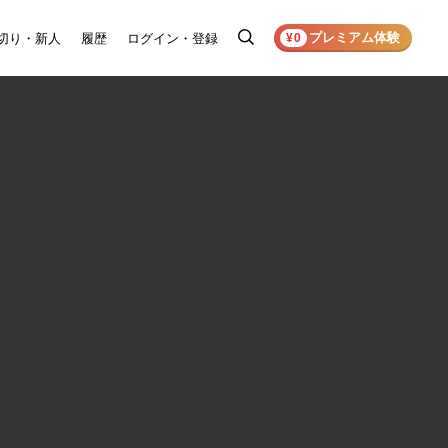
プレミアム体験
切り・新人
履歴
ログイン・登録
検
¥0
索