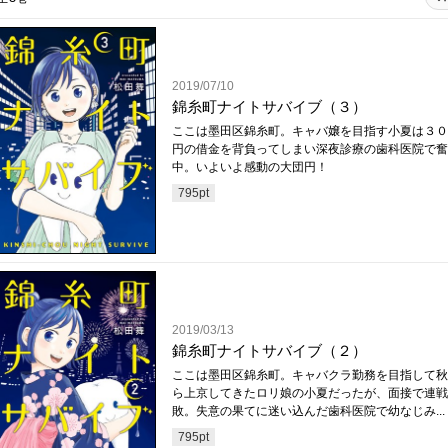
2019/07/10
錦糸町ナイトサバイブ（３）
ここは墨田区錦糸町。キャバ嬢を目指す小夏は３０
円の借金を背負ってしまい深夜診療の歯科医院で奮
中。いよいよ感動の大団円！
795
pt
2019/03/13
錦糸町ナイトサバイブ（２）
ここは墨田区錦糸町。キャバクラ勤務を目指して秋
ら上京してきたロリ娘の小夏だったが、面接で連戦
敗。失意の果てに迷い込んだ歯科医院で幼なじみ...
795
pt