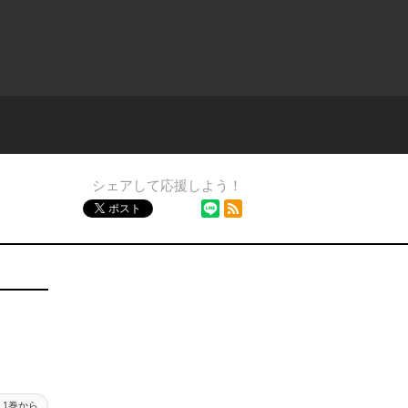
シェアして応援しよう！
シェア
RSSフィード
ポスト
1巻から