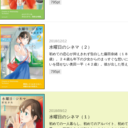
795
pt
2018/12/12
水曜日のシネマ（２）
初めての恋心が抑えきれず告白した藤田奈緒（１８
歳）。２４歳も年下の少女からのまっすぐな想いに
いを隠せない奥田一平（４２歳）。彼が出した答え..
795
pt
2018/09/12
水曜日のシネマ（１）
初めての一人暮らし、初めてのアルバイト、初めて