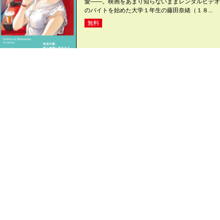
愛――。映画をあまり知らないままレンタルビデオ
のバイトを始めた大学１年生の藤田奈緒（１８...
無料
アプリもあります
YS
s_team