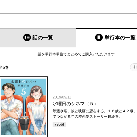
話の一覧
単行本
の一覧
話を単行本単位でまとめてご購入いただけます
全5巻
2019/09/11
水曜日のシネマ（５）
毎週水曜、彼と映画に恋をする。１８歳と４２歳、
でつながる年の差恋愛ストーリー最終巻。
795
pt