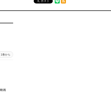
ポスト
1巻から
映画