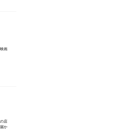
映画
の店
届か