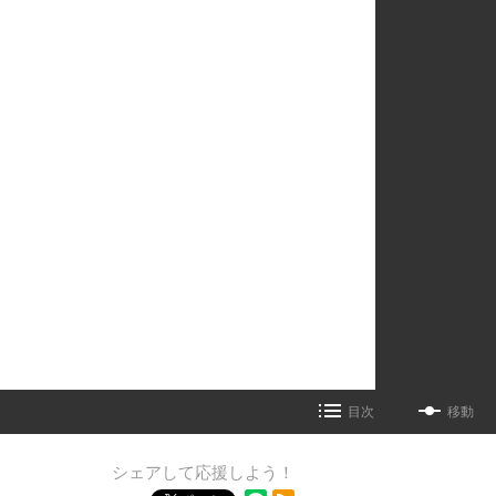
目次
移動
シェアして応援しよう！
RSSフィード