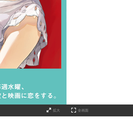
拡大
全画面