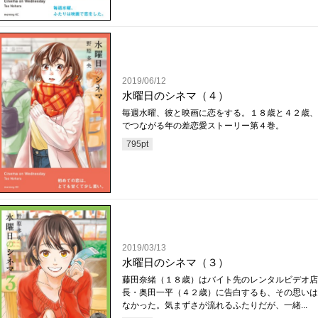
2019/06/12
水曜日のシネマ（４）
毎週水曜、彼と映画に恋をする。１８歳と４２歳、
でつながる年の差恋愛ストーリー第４巻。
795
pt
2019/03/13
水曜日のシネマ（３）
藤田奈緒（１８歳）はバイト先のレンタルビデオ店
長・奥田一平（４２歳）に告白するも、その思いは
なかった。気まずさが流れるふたりだが、一緒...