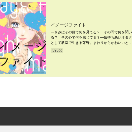
イメージファイト
―きみはその目で何を見てる？ その耳で何を聞い
る？ その心で何を感じてる？―気持ち悪いオタク
として教室で生きる茅野。まわりからかわいいと...
595
pt