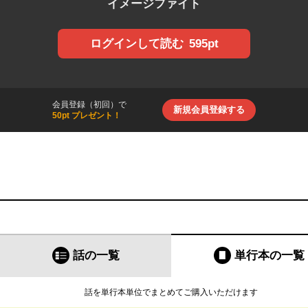
イメージファイト
595pt
ログインして読む
会員登録（初回）で
新規会員登録する
50pt プレゼント！
話の一覧
単行本
の一覧
話を単行本単位でまとめてご購入いただけます