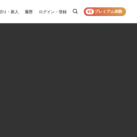
プレミアム体験
切り・新人
履歴
ログイン・登録
検
¥0
索