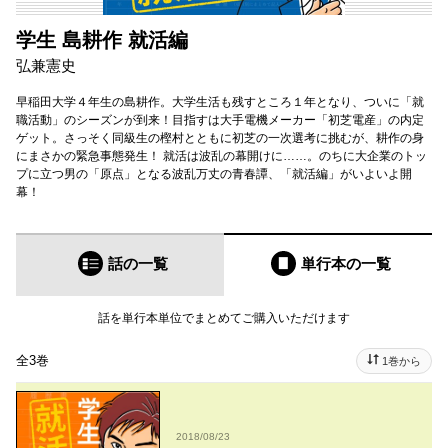
学生 島耕作 就活編
弘兼憲史
早稲田大学４年生の島耕作。大学生活も残すところ１年となり、ついに「就
職活動」のシーズンが到来！目指すは大手電機メーカー「初芝電産」の内定
ゲット。さっそく同級生の樫村とともに初芝の一次選考に挑むが、耕作の身
にまさかの緊急事態発生！ 就活は波乱の幕開けに……。のちに大企業のトッ
プに立つ男の「原点」となる波乱万丈の青春譚、「就活編」がいよいよ開
幕！
話の一覧
単行本
の一覧
話を単行本単位でまとめてご購入いただけます
全3巻
1巻から
2018/08/23