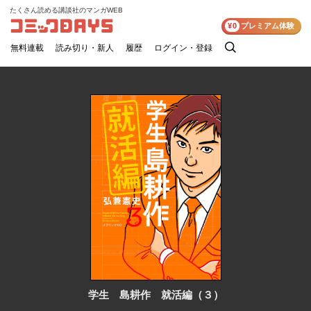
たくさん読める講談社のマンガWEB
コミックDAYS
¥0
プレミアム体験
無料連載
読み切り・新人
履歴
ログイン・登録
検
索
学生 島耕作 就活編（３）