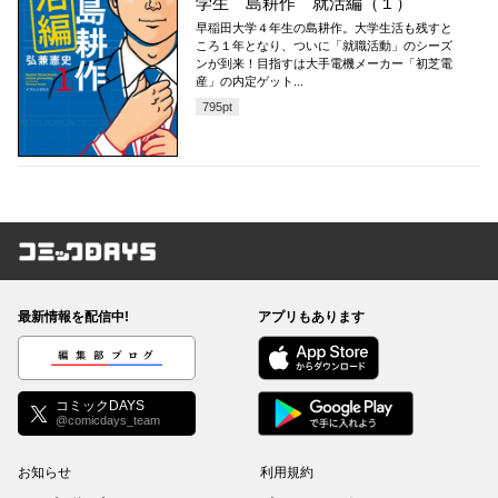
学生 島耕作 就活編（１）
早稲田大学４年生の島耕作。大学生活も残すと
ころ１年となり、ついに「就職活動」のシーズ
ンが到来！目指すは大手電機メーカー「初芝電
産」の内定ゲット...
795
pt
コミックDAYS
最新情報を配信中!
アプリもあります
編集部ブログ
コミックDAYS
@comicdays_team
お知らせ
利用規約