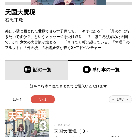
天国大魔境
石黒正数
美しい壁に囲まれた世界で暮らす子供たち。トキオはある日、「外の外に行
きたいですか？」というメッセージを受け取り──？ ほころび始めた天国
で、少年少女の大冒険が始まる！ 『それでも町は廻っている』『木曜日の
フルット』『外天楼』の石黒正数が描くSFアドベンチャー。
話の一覧
単行本
の一覧
話を単行本単位でまとめてご購入いただけます
13 - 4
3 - 1
1巻から
2019/10/23
天国大魔境（３）