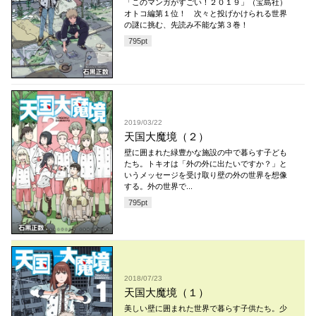
「このマンガがすごい！２０１９」（宝島社）
オトコ編第１位！ 次々と投げかけられる世界
の謎に挑む、先読み不能な第３巻！
795
pt
2019/03/22
天国大魔境（２）
壁に囲まれた緑豊かな施設の中で暮らす子ども
たち。トキオは「外の外に出たいですか？」と
いうメッセージを受け取り壁の外の世界を想像
する。外の世界で...
795
pt
2018/07/23
天国大魔境（１）
美しい壁に囲まれた世界で暮らす子供たち。少