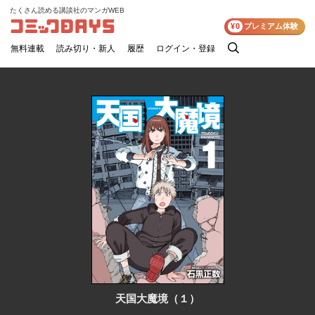
たくさん読める講談社のマンガWEB
コミックDAYS
¥0
プレミアム体験
無料連載
読み切り・新人
履歴
ログイン・登録
検
索
天国大魔境（１）