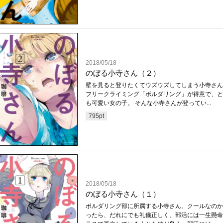
2018/05/18
のぼる小寺さん（２）
壁を見ると登りたくてウズウズしてしまう小寺さん
フリークライミング「ボルダリング」が得意で、と
も可愛い女の子。 そんな小寺さんが登ってい...
795
pt
2018/05/18
のぼる小寺さん（１）
ボルダリング部に所属する小寺さん。クールなのか
ったら、だれにでも礼儀正しく、部活には一生懸命