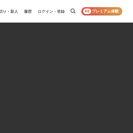
プレミアム体験
切り・新人
履歴
ログイン・登録
検
¥0
索