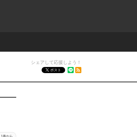
シェアして応援しよう！
RSSフィード
ポスト
1巻から