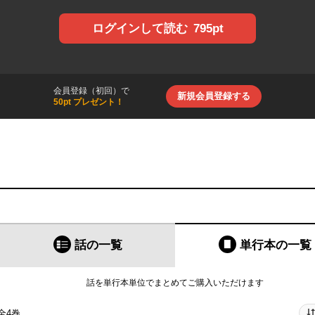
795pt
ログインして読む
会員登録（初回）で
新規会員登録する
50pt プレゼント！
話の一覧
単行本
の一覧
話を単行本単位でまとめてご購入いただけます
全4巻