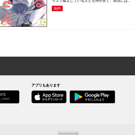
ラスで孤立している人とも仲が良く、部活には...
無料
アプリもあります
YS
s_team