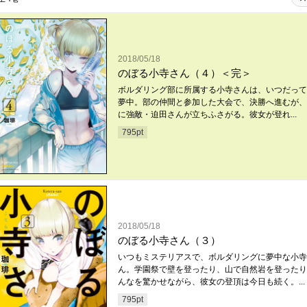
2018/05/18
のぼる小寺さん（４）＜完＞
ボルダリング部に所属する小寺さんは、いつだって
夢中。部の仲間と参加した大会で、決勝へ進むが、
に強敵・迫田さんが立ちふさがる。彼女が登れ...
795
pt
2018/05/18
のぼる小寺さん（３）
いつもミステリアスで、ボルダリングに夢中な小寺
ん。学園祭で壁を登ったり、山で自然岩を登ったり
んなを驚かせながら、彼女の登頂は今日も続く。...
795
pt