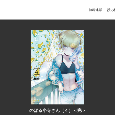
無料連載
読み
のぼる小寺さん（４）＜完＞