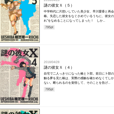
2018/04/28
謎の彼女Ｘ（５）
中学時代に片想いしていた美少女、早川愛香と再会
椿。失恋した彼女をなぐさめているうちに、彼女の
れ”をなめることになってしまった！ しか...
795
pt
2018/04/28
謎の彼女Ｘ（４）
自宅で二人っきりになった椿と卜部。前日に卜部の
触る夢を見た椿は、実際の感触を確かめなくてしか
ない。断られるのを覚悟して、そのことを告げ...
795
pt