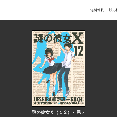
無料連載
読み
謎の彼女Ｘ（１２）＜完＞