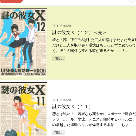
2018/04/28
謎の彼女Ｘ（１２）＜完＞
椿と卜部、“絆”で結ばれた二人の恋はまだまだ発展
だけど二人を取り巻く環境はちょっとずつ変わって
く。彼らの関係も変わる時が来るのか……？...
795
pt
2018/04/28
謎の彼女Ｘ（１１）
恋とは戦い！ 若者なら爽やかにスポーツで勝負
ソフトボール、水泳、テニスと頻発するバトルに、
の卓越した運動スキルが爆発する本巻。「ちょ...
795
pt