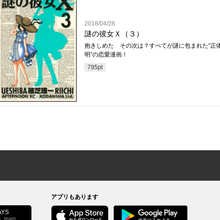
2018/04/28
謎の彼女Ｘ（３）
抱きしめた その次は？すべてが謎に包まれた“正
明”の恋愛漫画！
795
pt
アプリもあります
YS
s_team