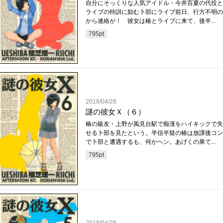
自分にそっくりな人気アイドル・今井百夏の代役と
ライブの特訓に励む卜部にライブ前日、行方不明の
から連絡が！ 彼女は椿とライブに来て、後半...
795
pt
2018/04/28
謎の彼女Ｘ（６）
椿の級友・上野が風見台駅で痴漢をハイキックで失
せる卜部を見たという。半信半疑の椿は放課後コン
で卜部と遭遇するも、何かヘン。あげくの果て...
795
pt