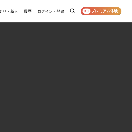
プレミアム体験
切り・新人
履歴
ログイン・登録
検
¥0
索