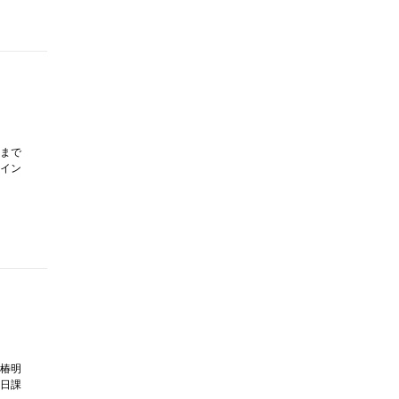
まで
イン
椿明
日課