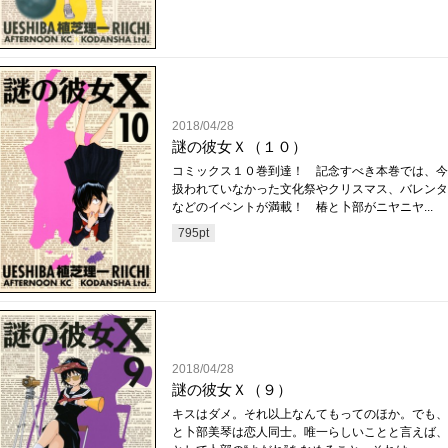
2018/04/28
謎の彼女Ｘ（１０）
コミックス１０巻到達！ 記念すべき本巻では、今
扱われていなかった文化祭やクリスマス、バレンタ
などのイベントが満載！ 椿と卜部がニヤニヤ...
795
pt
2018/04/28
謎の彼女Ｘ（９）
キスはダメ。それ以上なんてもってのほか。でも、
と卜部美琴は恋人同士。唯一らしいことと言えば、