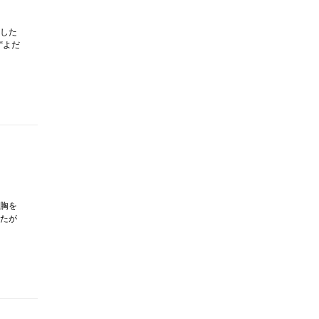
した
“よだ
胸を
たが