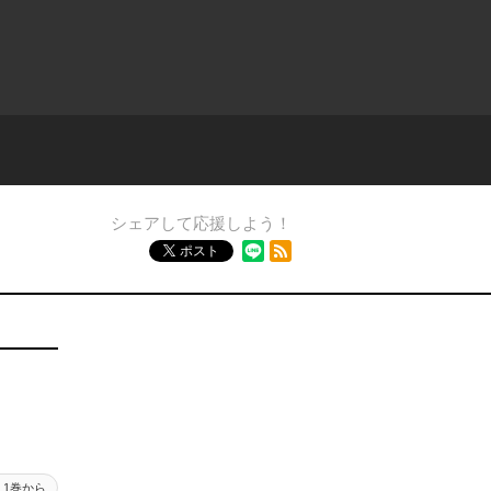
シェアして応援しよう！
RSSフィード
ポスト
1巻から