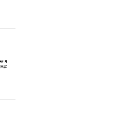
椿明
日課