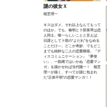
謎の彼女Ｘ
植芝理一
キスはダメ。それ以上なんてもって
のほか。でも、椿明と卜部美琴は恋
人同士。唯一らしいことと言えば、
日課として卜部の“よだれ”をなめる
ことだけ―。どこか奇妙、でもどこ
までも純粋な二人の恋愛模様。『デ
ィスコミュニケーション』『夢使
い』、一筋縄ではいかぬ「恋愛マン
ガ」を描かせれば当代随一！ 植芝
理一が描く、すべてが謎に包まれ
た“正体不明”の恋愛マンガ！！