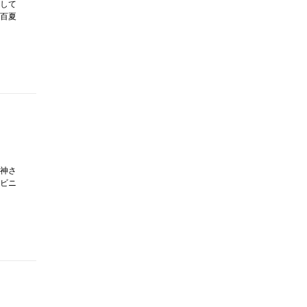
して
百夏
神さ
ビニ