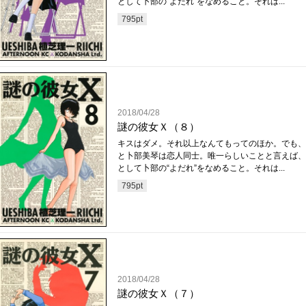
として卜部の“よだれ”をなめること。それは...
795
pt
2018/04/28
謎の彼女Ｘ（８）
キスはダメ。それ以上なんてもってのほか。でも、
と卜部美琴は恋人同士。唯一らしいことと言えば、
として卜部の“よだれ”をなめること。それは...
795
pt
2018/04/28
謎の彼女Ｘ（７）