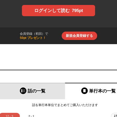
795pt
ログインして読む
会員登録（初回）で
新規会員登録する
50pt プレゼント！
話の一覧
単行本
の一覧
話を単行本単位でまとめてご購入いただけます
12 - 3
2 - 1