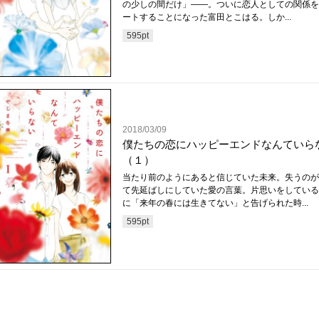
の少しの間だけ」――。ついに恋人としての関係を
ートすることになった富田とこはる。しか...
595
pt
2018/03/09
僕たちの恋にハッピーエンドなんていら
（１）
当たり前のようにあると信じていた未来。失うのが
て先延ばしにしていた愛の言葉。片思いをしている
に「来年の春には生きてない」と告げられた時...
595
pt