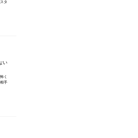
スタ
ない
怖く
相手