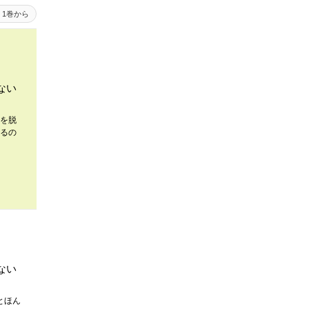
1巻から
ない
を脱
るの
ない
とほん