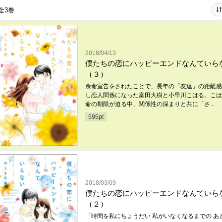
全3巻
2018/04/13
僕たちの恋にハッピーエンドなんていら
（３）
余命宣告をされたことで、長年の「友達」の距離感
し恋人関係になった富田大樹と小早川こはる。こは
命の期限が迫る中、関係性の深まりと共に「さ...
595
pt
2018/03/09
僕たちの恋にハッピーエンドなんていら
（２）
「時間を私にちょうだい 私がいなくなるまでの あ