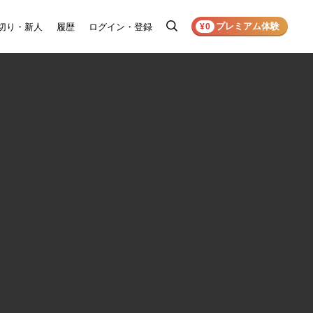
プレミアム体験
切り・新人
履歴
ログイン・登録
検
¥0
索