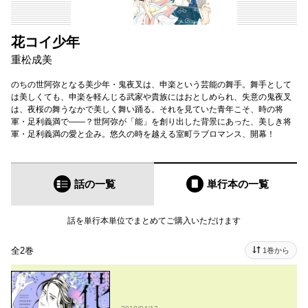
花コイ少年
重松成美
のちの世阿弥となる美少年・鬼夜叉は、申楽という芸能の舞手。舞手として
は美しくても、申楽を軽んじる武家や貴族にはおとしめられ、失意の鬼夜叉
は、夜桜の舞うなかで美しく舞い踊る。それを見ていた青年こそ、時の将
軍・足利義満で――？世阿弥が「能」を創り出した背景にあった、美しき将
軍・足利義満の愛と企み。悠久の時を越える室町ラブロマンス、開幕！
話の一覧
単行本
の一覧
話を単行本単位でまとめてご購入いただけます
全2巻
1巻から