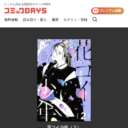
たくさん読める講談社のマンガWEB
コミックDAYS
¥0
プレミアム体験
無料連載
読み切り・新人
履歴
ログイン・登録
検
索
花コイ少年（２）