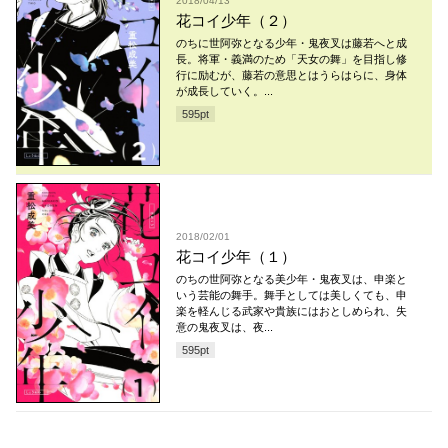
2018/04/13
花コイ少年（２）
のちに世阿弥となる少年・鬼夜叉は藤若へと成
長。将軍・義満のため「天女の舞」を目指し修
行に励むが、藤若の意思とはうらはらに、身体
が成長していく。...
595
pt
2018/02/01
花コイ少年（１）
のちの世阿弥となる美少年・鬼夜叉は、申楽と
いう芸能の舞手。舞手としては美しくても、申
楽を軽んじる武家や貴族にはおとしめられ、失
意の鬼夜叉は、夜...
595
pt