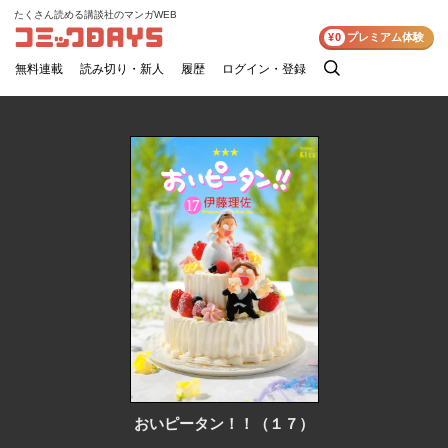
たくさん読める講談社のマンガWEB
コミックDAYS
¥0
プレミアム体験
無料連載
読み切り・新人
履歴
ログイン・登録
検
索
おいピータン！！（１７）