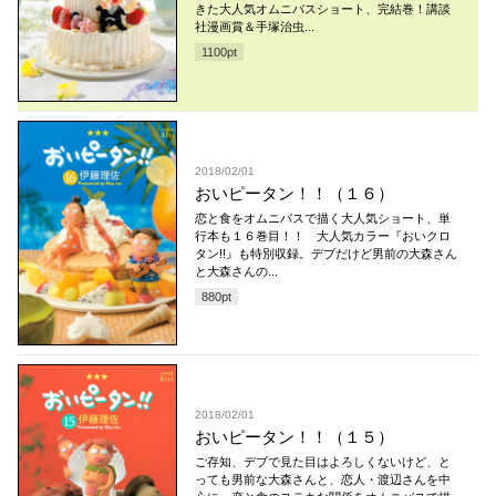
きた大人気オムニバスショート、完結巻！講談
社漫画賞＆手塚治虫...
1100
pt
2018/02/01
おいピータン！！（１６）
恋と食をオムニバスで描く大人気ショート、単
行本も１６巻目！！ 大人気カラー『おいクロ
タン!!』も特別収録。デブだけど男前の大森さん
と大森さんの...
880
pt
2018/02/01
おいピータン！！（１５）
ご存知、デブで見た目はよろしくないけど、と
っても男前な大森さんと、恋人・渡辺さんを中