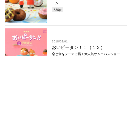
ーム...
880
pt
2018/02/01
おいピータン！！（１２）
恋と食をテーマに描く大人気オムニバスショー
ト連載もついに200回超え!! 「煮る」で深まっ
たり、おじいちゃんとおばあちゃんな二人を想
像したり、...
880
pt
2018/02/01
おいピータン！！（１１）
食とLOVEにみちた日常を描く、せつなくって
おかしいオムニバス・ショート☆ デブでメガ
ネでハンサムじゃない……だけどイケメンすぎ