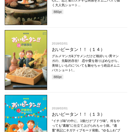
心に、恋と食のステキな関係をオムニバスで描
く大人気ショート...
880
pt
2018/02/01
おいピータン！！（１４）
グルメマンガ&ブサメンだけど格好いい男マン
ガの、先駆的存在! 恋や愛を散りばめながら、
美味しいものについても魅せちゃう絶品オムニ
バスショート!...
880
pt
2018/02/01
おいピータン！！（１３）
“イチゴ味”の中に、1個だけ“ブドウ味”。何をや
っても“素敵”に仕立て上げられちゃう病。“適
量”表記にネガティブモード発動。“ゆるふわ”ブ