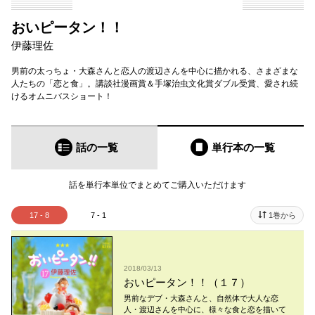
おいピータン！！
伊藤理佐
男前の太っちょ・大森さんと恋人の渡辺さんを中心に描かれる、さまざまな
人たちの「恋と食」。講談社漫画賞＆手塚治虫文化賞ダブル受賞、愛され続
けるオムニバスショート！
話の一覧
単行本
の一覧
話を単行本単位でまとめてご購入いただけます
17 - 8
7 - 1
1巻から
2018/03/13
おいピータン！！（１７）
男前なデブ・大森さんと、自然体で大人な恋
人・渡辺さんを中心に、様々な食と恋を描いて