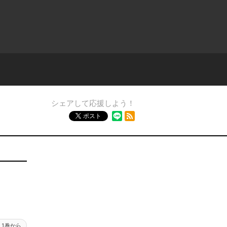
シェアして応援しよう！
RSSフィード
ポスト
1巻から