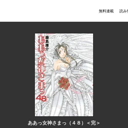
無料連載
読み
ああっ女神さまっ（４８）＜完＞