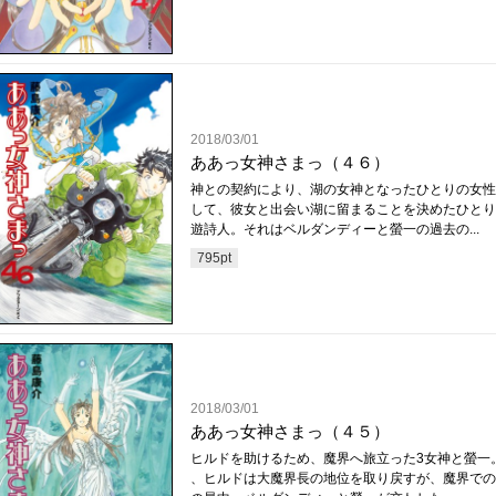
2018/03/01
ああっ女神さまっ（４６）
神との契約により、湖の女神となったひとりの女性
して、彼女と出会い湖に留まることを決めたひとり
遊詩人。それはベルダンディーと螢一の過去の...
795
pt
2018/03/01
ああっ女神さまっ（４５）
ヒルドを助けるため、魔界へ旅立った3女神と螢一
、ヒルドは大魔界長の地位を取り戻すが、魔界での