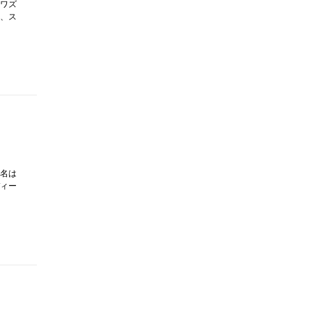
ワズ
、ス
名は
ィー