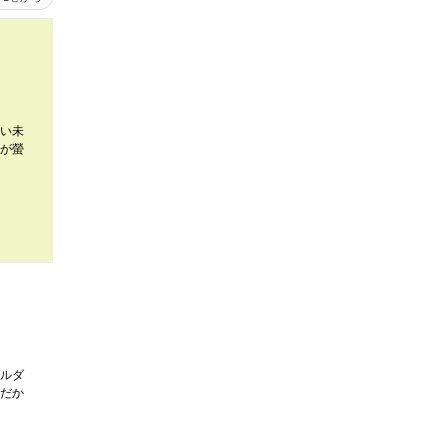
い未
が螢
ルダ
だか