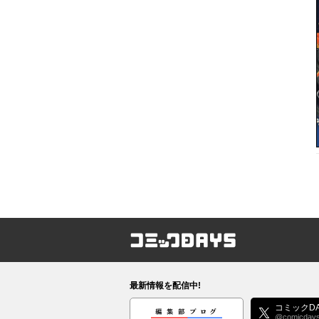
コミックDAYS
最新情報を配信中!
編集部ブログ
コミックDA
@comicday