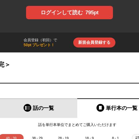
795pt
ログインして読む
会員登録（初回）で
新規会員登録する
50pt プレゼント！
完＞
話の一覧
単行本
の一覧
話を単行本単位でまとめてご購入いただけます
48 - 39
38 - 29
28 - 19
18 - 9
8 - 1