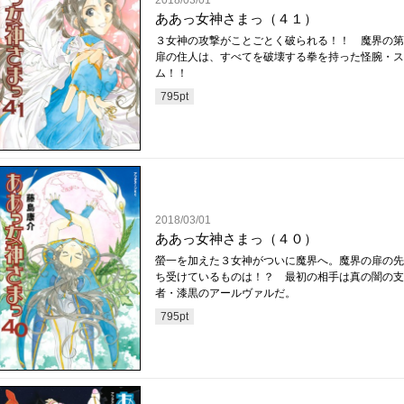
2018/03/01
ああっ女神さまっ（４１）
３女神の攻撃がことごとく破られる！！ 魔界の第
扉の住人は、すべてを破壊する拳を持った怪腕・ス
ム！！
795
pt
2018/03/01
ああっ女神さまっ（４０）
螢一を加えた３女神がついに魔界へ。魔界の扉の先
ち受けているものは！？ 最初の相手は真の闇の支
者・漆黒のアールヴァルだ。
795
pt