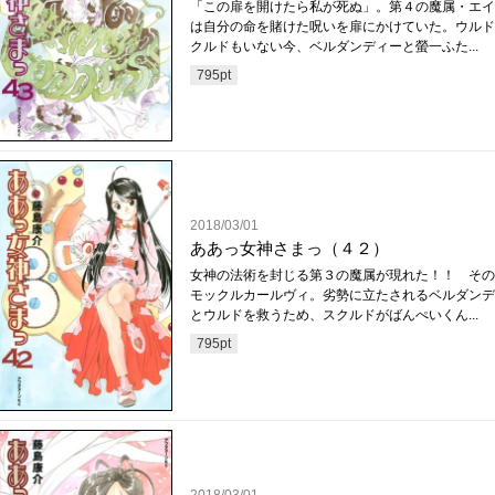
「この扉を開けたら私が死ぬ」。第４の魔属・エイ
は自分の命を賭けた呪いを扉にかけていた。ウルド
クルドもいない今、ベルダンディーと螢一ふた...
795
pt
2018/03/01
ああっ女神さまっ（４２）
女神の法術を封じる第３の魔属が現れた！！ その
モックルカールヴィ。劣勢に立たされるベルダンデ
とウルドを救うため、スクルドがばんぺいくん...
795
pt