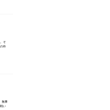
。そ
の吟
。無事
戦い