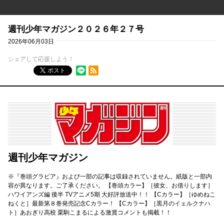
週刊少年マガジン２０２６年２７号
2026年06月03日
シェアして応援しよう！
RSSフィード
ポスト
週刊少年マガジン
※『巻頭グラビア』および一部の記事は収録されていません。紙版と一部内
容が異なります。ご了承ください。 【巻頭カラー】［彼女、お借りします］
ハワイアンズ編 後半 TVアニメ5期 大好評放送中！！ 【Cカラー】［ゆめねこ
ねくと］最新第８巻発売記念Cカラー！ 【Cカラー】［黒月のイェルクナハ
ト］あおぎり高校 栗駒こまるによる激賞コメントも掲載！！