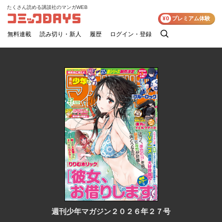
たくさん読める講談社のマンガWEB
コミックDAYS
¥0
プレミアム体験
無料連載
読み切り・新人
履歴
ログイン・登録
検
索
週刊少年マガジン２０２６年２７号