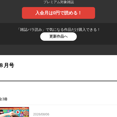
プレミアム対象雑誌
入会月は0円で読める！
「雑誌バラ読み」で
気になる作品だけ購入できる！
更新作品へ
８月号
全3冊
2026/08/06