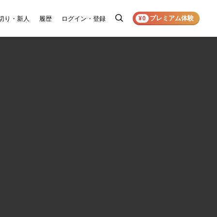
プレミアム体験
切り・新人
履歴
ログイン・登録
検
¥0
索