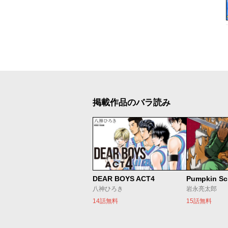
掲載作品のバラ読み
DEAR BOYS ACT4
Pumpkin Sc
八神ひろき
岩永亮太郎
14話無料
15話無料