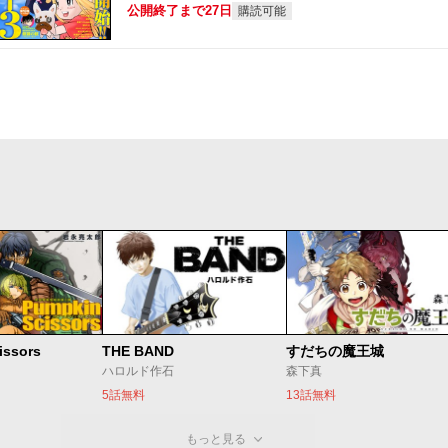
公開終了まで27日
購読可能
issors
THE BAND
すだちの魔王城
ハロルド作石
森下真
5話無料
13話無料
もっと見る