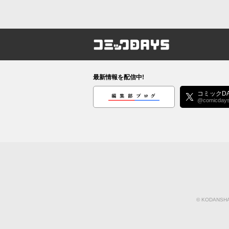
コミックDAYS
最新情報を配信中!
編集部ブログ
コミックDA
@comicday
©
KODANSHA 