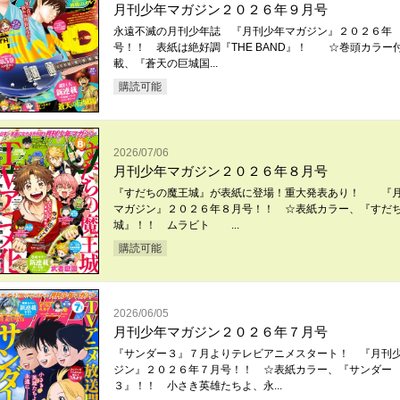
月刊少年マガジン２０２６年９月号
永遠不滅の月刊少年誌 『月刊少年マガジン』２０２６年
号！！ 表紙は絶好調『THE BAND』！ ☆巻頭カラー
載、『蒼天の巨城国...
購読可能
2026/07/06
月刊少年マガジン２０２６年８月号
『すだちの魔王城』が表紙に登場！重大発表あり！ 『
マガジン』２０２６年８月号！！ ☆表紙カラー、『すだ
城』！！ ムラビト ...
購読可能
2026/06/05
月刊少年マガジン２０２６年７月号
『サンダー３』７月よりテレビアニメスタート！ 『月刊
ジン』２０２６年７月号！！ ☆表紙カラー、『サンダー
３』！！ 小さき英雄たちよ、永...