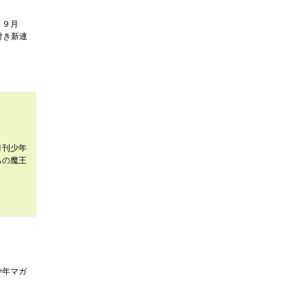
 ９月
付き新連
月刊少年
ちの魔王
少年マガ