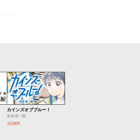
カインズオブブルー！
岩矢滉一朗
3話無料