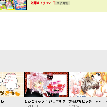
公開終了まで26日
購読可能
つね
しゅごキャラ！ ジュエルジョーカー
ぴちぴちピッチ ａｑｕ
ち
PEACH-PIT
花森ぴんく