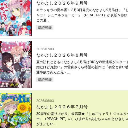
なかよし２０２６年９月号
キラッキラの夏本番！ 8月3日発売のなかよし9月号は、『
ャラ！ ジュエルジョーカー』（PEACH-PIT）が表紙＆巻
この夏...
購読可能
2026/07/03
なかよし２０２６年８月号
夏の訪れとともになかよし8月号はBIGなW新連載がスター
婚だけど片想い』の雪森さくら待望の新作は『初恋と青い
通事故で死んだ兄・...
購読可能
2026/06/03
なかよし２０２６年７月号
20周年の盛り上がり、最高潮★『しゅごキャラ！ ジュエル
ー』（PEACH-PIT）の、ひまわり×あむちゃんのとびきり
がまぶしい...