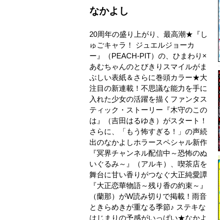
なかよし
20周年の盛り上がり、最高潮★『し
ゅごキャラ！ ジュエルジョーカ
ー』（PEACH-PIT）の、ひまわり×
あむちゃんのとびきりスマイルがま
ぶしい表紙＆さらに巻頭カラー★大
注目の新連載！不思議な能力を手に
入れた少女の活躍を描くファンタス
ティック・ストーリー『木守のこの
は』（吉田はるゆき）がスタート！
さらに、「もう怖すぎる！」の声続
出のなかよしホラースペシャル新作
『冥界チャンネル配信中～恐怖のぬ
いぐるみ～』（アルキ）、喫茶店を
舞台に甘い香りがつなぐ大正純愛譚
『大正恋華物語～残り香の約束～』
（蘭那）がW読み切りで掲載！雨音
ときらめきが重なる季節♪ ステキな
はじまりの予感がいっぱい★なかよ