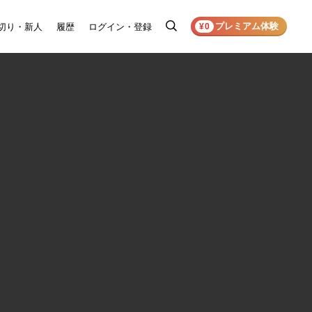
プレミアム体験
切り・新人
履歴
ログイン・登録
検
¥0
索