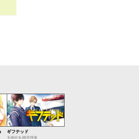
ａ
ギフテッド
天樹征丸/雨宮理真