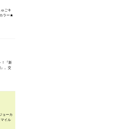
しゅごキ
頭カラー★
ト！『新
嘘』。交
ジョーカ
スマイル