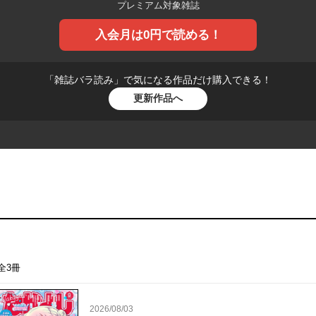
プレミアム対象雑誌
入会月は0円で読める！
「雑誌バラ読み」で
気になる作品だけ購入できる！
更新作品へ
全3冊
2026/08/03