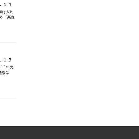
．１４
巻頭は大ヒ
の 『悪食
．１３
 『千年の
陰陽学