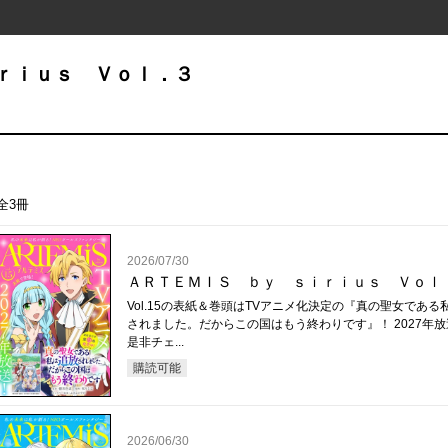
ｒｉｕｓ Ｖｏｌ．３
全3冊
2026/07/30
ＡＲＴＥＭＩＳ ｂｙ ｓｉｒｉｕｓ Ｖｏｌ
Vol.15の表紙＆巻頭はTVアニメ化決定の『真の聖女である
されました。だからこの国はもう終わりです』！ 2027年
是非チェ...
購読可能
2026/06/30