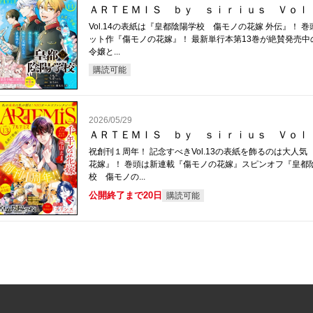
ＡＲＴＥＭＩＳ ｂｙ ｓｉｒｉｕｓ Ｖｏｌ
Vol.14の表紙は『皇都陰陽学校 傷モノの花嫁 外伝』！ 
ット作『傷モノの花嫁』！ 最新単行本第13巻が絶賛発売中
令嬢と...
購読可能
2026/05/29
ＡＲＴＥＭＩＳ ｂｙ ｓｉｒｉｕｓ Ｖｏｌ
祝創刊１周年！ 記念すべきVol.13の表紙を飾るのは大人気
花嫁』！ 巻頭は新連載『傷モノの花嫁』スピンオフ『皇都
校 傷モノの...
公開終了まで20日
購読可能