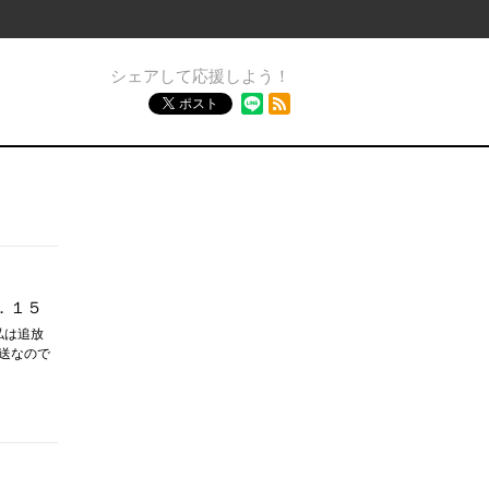
シェアして応援しよう！
RSSフィード
ポスト
．１５
私は追放
放送なので