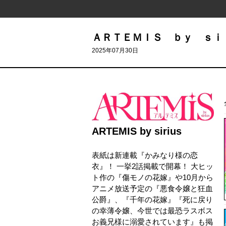
ＡＲＴＥＭＩＳ ｂｙ ｓｉ
2025年07月30日
ARTEMIS by sirius
表紙は新連載『かみなり様の恋
衣』！ 一挙2話掲載で開幕！ 大ヒッ
ト作の『傷モノの花嫁』や10月から
アニメ放送予定の『悪食令嬢と狂血
公爵』、『千年の花嫁』『死に戻り
の幸薄令嬢、今世では最恐ラスボス
お義兄様に溺愛されています』も掲