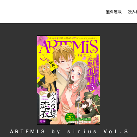
無料連載
読み
ＡＲＴＥＭＩＳ ｂｙ ｓｉｒｉｕｓ Ｖｏｌ．３