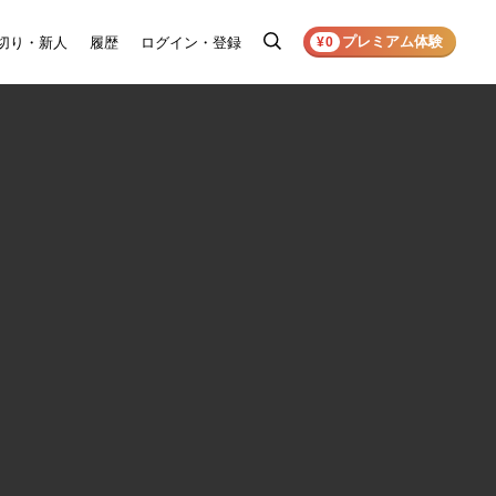
プレミアム体験
切り・新人
履歴
ログイン・登録
検
¥0
索