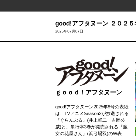
good!アフタヌーン ２０２
2025年07月07日
ｇｏｏｄ！アフタヌーン
good!アフタヌーン2025年8号の表紙
は、TVアニメSeason2が放送される
『ぐらんぶる』(井上堅二 吉岡公
威)と、単行本3巻が発売される『魔
女の花屋さん』(浜弓場双)のW表