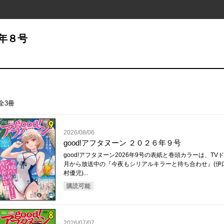
５年８号
全3冊
2026/08/06
good!アフタヌーン ２０２６年９号
good!アフタヌーン2026年9号の表紙と巻頭カラーは、TV
月から放送中の『今夜もシリアルキラーと待ち合わせ』(伊
村優児)...
購読可能
2026/07/07