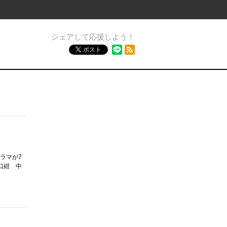
シェアして応援しよう！
RSSフィード
ポスト
ドラマが7
口紺 中