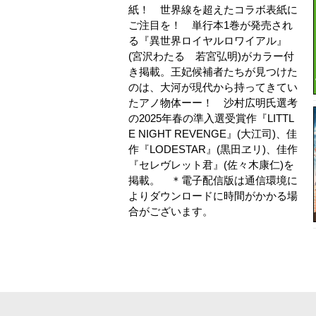
紙！ 世界線を超えたコラボ表紙に
ご注目を！ 単行本1巻が発売され
る『異世界ロイヤルロワイアル』
(宮沢わたる 若宮弘明)がカラー付
き掲載。王妃候補者たちが見つけた
のは、大河が現代から持ってきてい
たアノ物体ーー！ 沙村広明氏選考
の2025年春の準入選受賞作『LITTL
E NIGHT REVENGE』(大江司)、佳
作『LODESTAR』(黒田ヱリ)、佳作
『セレヴレット君』(佐々木康仁)を
掲載。 ＊電子配信版は通信環境に
よりダウンロードに時間がかかる場
合がございます。