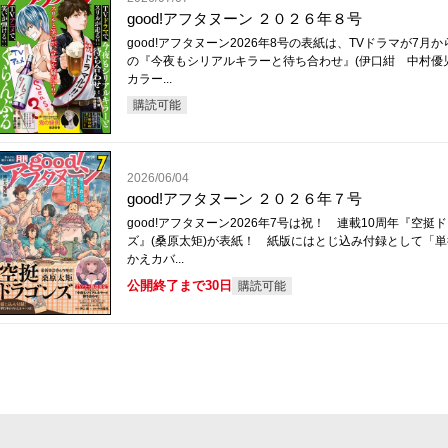
good!アフタヌーン ２０２６年８号
good!アフタヌーン2026年8号の表紙は、TVドラマが7月
の『今夜もシリアルキラーと待ち合わせ』(伊口紺 中村優
カラー...
購読可能
2026/06/04
good!アフタヌーン ２０２６年７号
good!アフタヌーン2026年7号は祝！ 連載10周年『空挺
ズ』(桑原太矩)が表紙！ 紙版にはとじ込み付録として「
かえカバ...
公開終了まで30日
購読可能