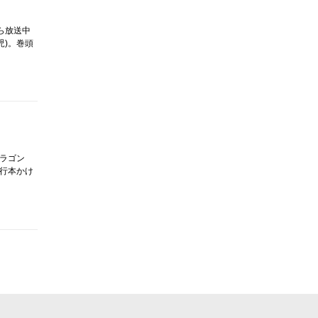
から放送中
児)。巻頭
ドラゴン
単行本かけ