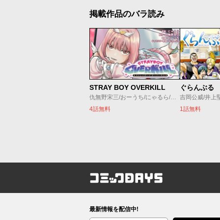
掲載作品のバラ読み
STRAY BOY OVERKILL
ぐらんぶる
仇無野宋三/おーうち/にゃるら/お久しぶり
吉岡公威/井上
4話無料
1話無料
コミックDAYS
最新情報を配信中!