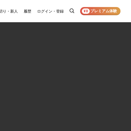
プレミアム体験
切り・新人
履歴
ログイン・登録
検
¥0
索