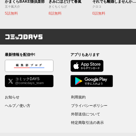
かまくらBAKE猫倶楽部
きみにほどけて春嵐
それでも離婚しませんか？ 〜私がモラ男を捨てるまで〜
五十嵐大介
きくちくらげ
クロコ
5話無料
8話無料
0話無料
コミックDAYS
最新情報を配信中!
アプリもあります
編集部ブログ
コミックDAYS
@comicdays_team
お知らせ
利用規約
ヘルプ／使い方
プライバシーポリシー
外部送信について
特定商取引法の表示