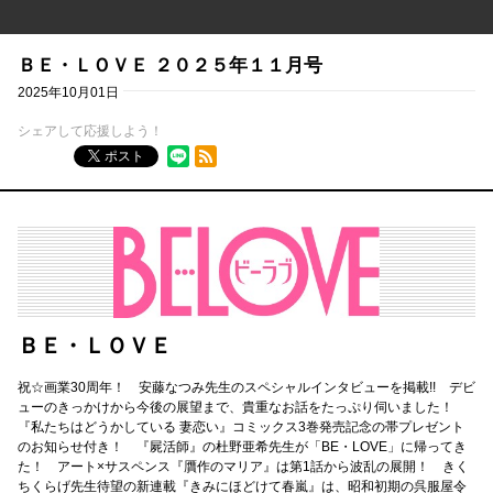
ＢＥ・ＬＯＶＥ ２０２５年１１月号
2025年10月01日
シェアして応援しよう！
RSSフィード
ポスト
ＢＥ・ＬＯＶＥ
祝☆画業30周年！ 安藤なつみ先生のスペシャルインタビューを掲載!! デビ
ューのきっかけから今後の展望まで、貴重なお話をたっぷり伺いました！
『私たちはどうかしている 妻恋い』コミックス3巻発売記念の帯プレゼント
のお知らせ付き！ 『屍活師』の杜野亜希先生が「BE・LOVE」に帰ってき
た！ アート×サスペンス『贋作のマリア』は第1話から波乱の展開！ きく
ちくらげ先生待望の新連載『きみにほどけて春嵐』は、昭和初期の呉服屋令