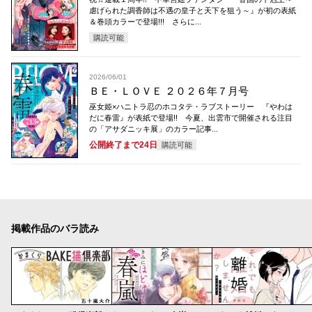
虐げられた調香師は不遇の皇子と天下を狙う～』が初の表紙
＆巻頭カラーで登場!!! さらに...
購読可能
2026/06/01
ＢＥ・ＬＯＶＥ ２０２６年７月号
巫女姫×ハニトラ忍のホコタテ・ラブストーリー 『やわは
だに春雷』が表紙で登場!! 今夏、出雲市で開催される注目
の「アサダニッキ展」のカラー記事...
公開終了まで24日
購読可能
掲載作品のバラ読み