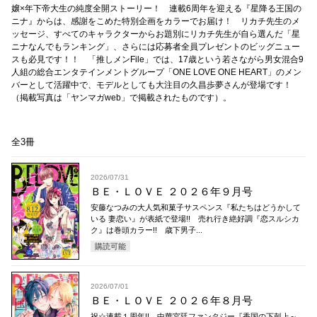
嬢×年下帝大生の純度全開ストーリー！ 連載6周年を迎える『星降る王国の
ニナ』からは、感謝をこめた特別企画をカラーでお届け！ リカチ先生のメ
ッセージ、すべてのキャラクターからお題別にリカチ先生が自ら選んだ「星
ニナなんでもランキング」、さらには応募者全員プレゼントのビッグニュー
スも必見です！！ 「推しメンFile」では、17歳という若さながら男女混合9
人組の総合エンタテインメントグループ「ONE LOVE ONE HEART」のメン
バーとして活躍中で、モデルとしても大注目の久昌歩夢さんが登場です！
（掲載写真は「ヤンマガweb」で掲載されたものです）。
全3冊
2026/07/31
ＢＥ・ＬＯＶＥ ２０２６年９月号
安藤なつみの大人気和菓子サスペンス『私たちはどうかして
いる 妻恋い』が表紙で登場!! 売れ行き絶好調『恋スルシカ
ク』は巻頭カラー!! 歳下男子...
購読可能
2026/07/01
ＢＥ・ＬＯＶＥ ２０２６年８月号
祝☆連載１周年!! 中華宮廷ファンタジー『香国の下剋上～