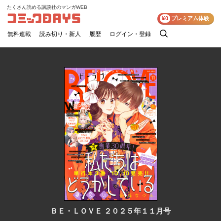
たくさん読める講談社のマンガWEB
コミックDAYS
¥0
プレミアム体験
無料連載
読み切り・新人
履歴
ログイン・登録
検
索
ＢＥ・ＬＯＶＥ ２０２５年１１月号