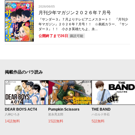
2026/06/05
月刊少年マガジン２０２６年７月号
『サンダー３』７月よりテレビアニメスタート！ 『月刊少
年マガジン』２０２６年７月号！！ ☆表紙カラー、『サン
ダー３』！！ 小さき英雄たちよ、永...
公開終了まで26日
購読可能
掲載作品のバラ読み
DEAR BOYS ACT4
Pumpkin Scissors
THE BAND
八神ひろき
岩永亮太郎
ハロルド作石
14話無料
15話無料
5話無料