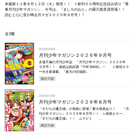
本最新１１巻８月１２日（火）発売！！ ☆創刊５０周年記念読み切り『青
春月刊少年マガジン』、今号は、『ましろのおと』の羅川真里茂登場！！
読むと心に音が鳴る月マガ２０２５年９月号！！
全3冊
2026/08/06
月刊少年マガジン２０２６年９月号
永遠不滅の月刊少年誌 『月刊少年マガジン』２０２６年
９月号！！ 表紙は絶好調『THE BAND』！ ☆巻頭カラ
ー付き新連載、『蒼天の巨城国...
購読可能
2026/07/06
月刊少年マガジン２０２６年８月号
『すだちの魔王城』が表紙に登場！重大発表あり！ 『月
刊少年マガジン』２０２６年８月号！！ ☆表紙カラー、
『すだちの魔王城』！！ ムラビト ...
購読可能