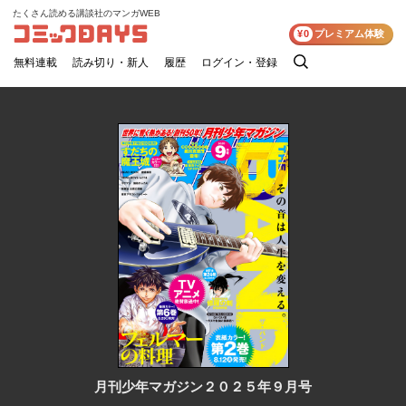
たくさん読める講談社のマンガWEB
コミックDAYS
¥0
プレミアム体験
無料連載
読み切り・新人
履歴
ログイン・登録
検
索
月刊少年マガジン２０２５年９月号