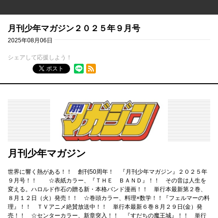
月刊少年マガジン２０２５年９月号
2025年08月06日
シェアして応援しよう！
RSSフィード
ポスト
月刊少年マガジン
世界に響く熱がある！！ 創刊50周年！ 『月刊少年マガジン』２０２５年
９月号！！ ☆表紙カラー、『ＴＨＥ ＢＡＮＤ』！！ その音は人生を
変える。ハロルド作石の贈る新・本格バンド漫画！！ 単行本最新第２巻、
８月１２日（火）発売！！ ☆巻頭カラー、料理×数学！！『フェルマーの料
理』！！ ＴＶアニメ絶賛放送中！！ 単行本最新６巻８月２９日(金）発
売！！ ☆センターカラー、新章突入！！ 『すだちの魔王城』！！ 単行