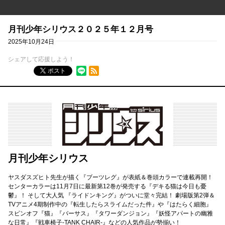
月刊少年シリウス２０２５年１２月号
2025年10月24日
シェアして応援しよう！
RSSフィード
ポスト
月刊少年シリウス
ヤスダスズヒト先生が描く『ブーツレグ』が表紙＆巻頭カラーで連載再開！
センターカラーは11月7日に最新第12巻が発売する『デキる猫は今日も憂
鬱』！ そして大人気 『ライドンキング』がついに堂々完結！ 劇場版第2弾＆
TVアニメ4期制作中の『転生したらスライムだった件』や『はたらく細胞』
スピンオフ『猫』『バーサス』『タワーダンジョン』『妖怪アパートの幽雅
な日常』『戦車椅子-TANK CHAIR-』などの人気作品が勢揃い！