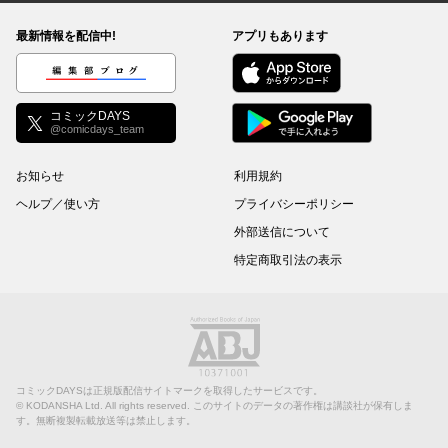
最新情報を配信中!
アプリもあります
編集部ブログ
コミックDAYS
@comicdays_team
お知らせ
利用規約
ヘルプ／使い方
プライバシーポリシー
外部送信について
特定商取引法の表示
コミックDAYSは正規版配信サイトマークを取得したサービスです。
©
KODANSHA Ltd.
All rights reserved. このサイトのデータの著作権は講談社が保有しま
す。無断複製転載放送等は禁止します。