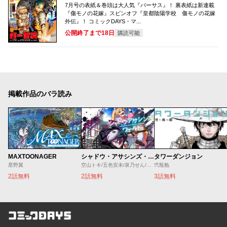
7月号の表紙＆巻頭は大人気『バーサス』！ 裏表紙は新連載
『傷モノの花嫁』スピンオフ『皇都陰陽学校 傷モノの花嫁
外伝』！ コミックDAYS・マ...
公開終了まで18日
購読可能
掲載作品のバラ読み
MAXTOONAGER
シャドウ・アサシンズ・ワールド ～影は薄いけど、最強忍者やってます～
タワーダンジョン
星野翼
空山トキ/五色安未/泉乃せん/伍長
弐瓶勉
2話無料
2話無料
3話無料
コミックDAYS