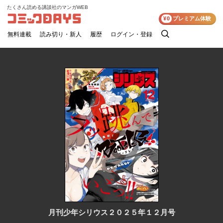
たくさん読める講談社のマンガWEB
コミックDAYS
¥0
プレミアム体験
無料連載
読み切り・新人
履歴
ログイン・登録
検
索
月刊少年シリウス２０２５年１２月号