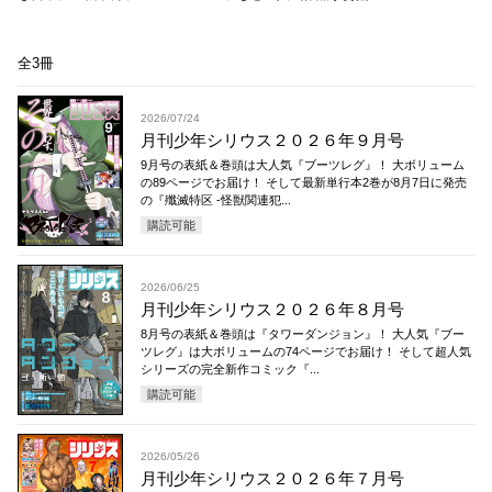
全3冊
2026/07/24
月刊少年シリウス２０２６年９月号
9月号の表紙＆巻頭は大人気『ブーツレグ』！ 大ボリューム
の89ページでお届け！ そして最新単行本2巻が8月7日に発売
の『殲滅特区 -怪獣関連犯...
購読可能
2026/06/25
月刊少年シリウス２０２６年８月号
8月号の表紙＆巻頭は『タワーダンジョン』！ 大人気『ブー
ツレグ』は大ボリュームの74ページでお届け！ そして超人気
シリーズの完全新作コミック『...
購読可能
2026/05/26
月刊少年シリウス２０２６年７月号