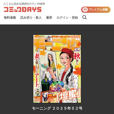
たくさん読める講談社のマンガWEB
コミックDAYS
¥0
プレミアム体験
無料連載
読み切り・新人
履歴
ログイン・登録
検
索
モーニング ２０２５年５２号