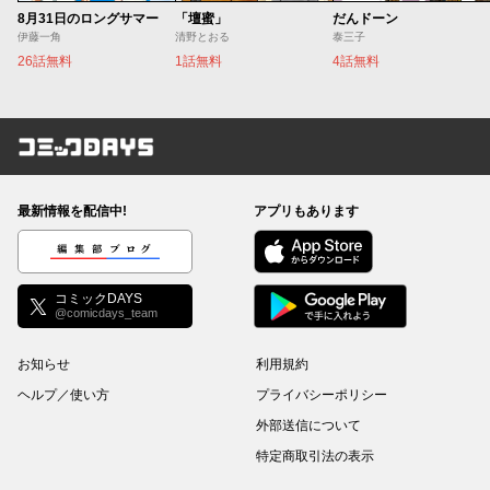
8月31日のロングサマー
「壇蜜」
だんドーン
伊藤一角
清野とおる
泰三子
26話無料
1話無料
4話無料
コミックDAYS
最新情報を配信中!
アプリもあります
編集部ブログ
コミックDAYS
@comicdays_team
お知らせ
利用規約
ヘルプ／使い方
プライバシーポリシー
外部送信について
特定商取引法の表示