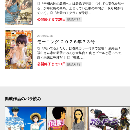
◎『平和の国の島崎へ』は表紙で登場！ 少しずつ変化を見せ
る、少年状態の島崎。止まっていた彼の時間が、取り戻され
ていく。◎『出禁のモグラ』が巻頭...
公開終了まで20日
購読可能
2026/07/16
モーニング ２０２６年３３号
◎『焼いてるふたり』は巻頭カラー付きで登場！ 最終話！
福山さん家の新居にみんな大集合！ 肉とビールと思い出で、
輝く未来に乾杯だ！ ◎『夜鷹ふ...
公開終了まで13日
購読可能
掲載作品のバラ読み