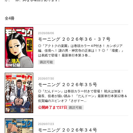
全4冊
2026/08/06
モーニング ２０２６年３６・３７号
◎『アクトクの楽園』は巻頭カラー４P付き！ カンボジア
編、佳境へ！ 謎の男・神宮寺の正体は！？ ◎『「壇蜜」』
は表紙で登場！ 最新単行本第３巻...
購読可能
2026/07/30
モーニング ２０２６年３５号
◎『だんドーン』は巻頭カラー付きで登場！ 戦火は加速！
薩長、役者が揃い踏み！ 『だんドーン』最新単行本第12巻＆
佐賀編のスピンオフ『さがドー...
公開終了まで27日
購読可能
2026/07/23
モーニング ２０２６年３４号