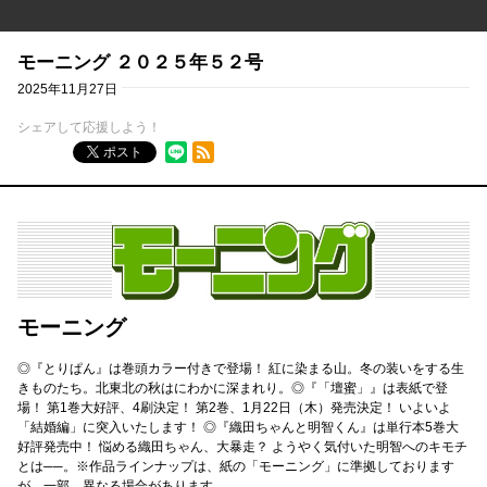
モーニング ２０２５年５２号
2025年11月27日
シェアして応援しよう！
RSSフィード
ポスト
モーニング
◎『とりぱん』は巻頭カラー付きで登場！ 紅に染まる山。冬の装いをする生
きものたち。北東北の秋はにわかに深まれり。◎『「壇蜜」』は表紙で登
場！ 第1巻大好評、4刷決定！ 第2巻、1月22日（木）発売決定！ いよいよ
「結婚編」に突入いたします！ ◎『織田ちゃんと明智くん』は単行本5巻大
好評発売中！ 悩める織田ちゃん、大暴走？ ようやく気付いた明智へのキモチ
とは──。※作品ラインナップは、紙の「モーニング」に準拠しております
が、一部、異なる場合があります。