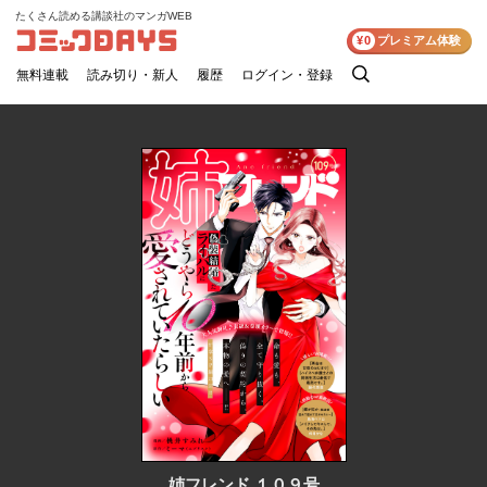
たくさん読める講談社のマンガWEB
コミックDAYS
¥0
プレミアム体験
無料連載
読み切り・新人
履歴
ログイン・登録
検
索
姉フレンド １０９号