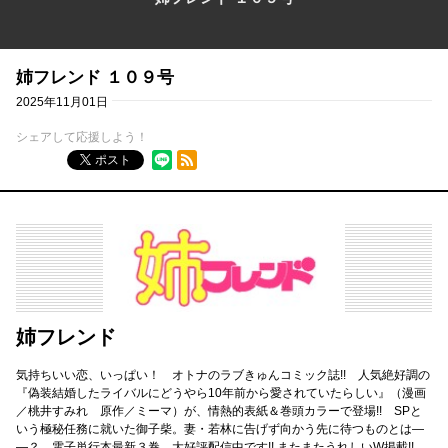
姉フレンド １０９号
2025年11月01日
シェアして応援しよう！
RSSフィード
ポスト
姉フレンド
気持ちいい恋、いっぱい！ オトナのラブきゅんコミック誌!! 人気絶好調の
『偽装結婚したライバルにどうやら10年前から愛されていたらしい』（漫画
／桃井すみれ 原作／ミーマ）が、情熱的表紙＆巻頭カラーで登場!! SPと
いう極秘任務に就いた御子柴。妻・若林に告げず向かう先に待つものとは―
―？ 電子単行本最新３巻、大好評配信中です!! またまたうれしいW掲載!!