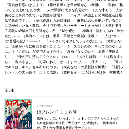
『再会は甘恋のはじまり』（藤代香澄）は目が離せない展開に！ 政信に“抱
いて”とお願いした伊央。二人の関係に大きな変化が!? そんな中もう一人伊
央のことを見つめている男性が登場！ 『ハイスペ弁護士との同居生活は最
低で最高です。』（藤代香澄）も絶対注目！ 麻帆に恋心を抱いていること
に気が付いた兄・尊琉。会社で主催したパーティーをきっかけに大事件発生
!? 感動のW最終回も見逃せない!! 『蝶か犯か ～極道様 溢れて溢れて泣か
せたい～』（鳥海ペドロ）は、黒幕・草薙との激闘に決着！ 二人はつい
に“普通の恋人”へ――！ 『メイクしてキスして、その先は。』（仲月かな）
は、流星がパリに拠点を置くことにーー！ スミレの夢、そして恋のゆくえ
は…!? 『この恋、配信できますか？』（漫画／ななのいち 原作／季邑え
り）、『俺の声に堕ちてください』（ten）、『あたしは猫、キミは抱きまく
ら』（春木さき）、『お家にわんこがいますので。』（丹沢ユウ）、『誓い
のキスは、キャンセル不可につき』（大友なな）の最新話が掲載!! 「別冊フ
レンド」の大人気作『二十と成獣』（空神セイ）は15話＆16話を一挙掲載！
全3冊
2026/08/01
姉フレンド １１８号
気持ちいい恋、いっぱい！ オトナのラブきゅんコミック
誌!! 超待望の新連載『大正はつこひ夜伽話』（桃生有希）
が、艶やかな表紙＆巻頭カラーでスタ...