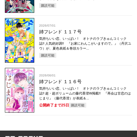
購読可能
2026/07/01
姉フレンド １１７号
気持ちいい恋、いっぱい！ オトナのラブきゅんコミック
誌!! 人気絶好調!! 『お家にわんこがいますので。』（丹沢ユ
ウ）が、夏色表紙＆巻頭カラー...
購読可能
2026/06/01
姉フレンド １１６号
気持ちいい恋、いっぱい！ オトナのラブきゅんコミック
誌!! 超・超ボリュームの藤代香澄W掲載!! 『再会は甘恋のは
じまり』（藤代香澄）が表紙＆...
公開終了まで25日
購読可能