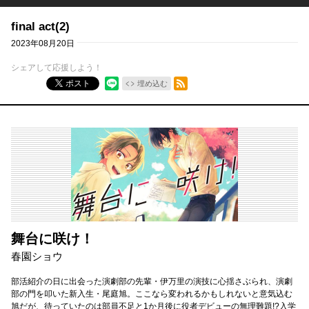
final act(2)
2023年08月20日
シェアして応援しよう！
RSSフィード
ポスト
埋め込む
舞台に咲け！
春園ショウ
部活紹介の日に出会った演劇部の先輩・伊万里の演技に心揺さぶられ、演劇
部の門を叩いた新入生・尾庭旭。ここなら変われるかもしれないと意気込む
旭だが、待っていたのは部員不足と1か月後に役者デビューの無理難題!?入学