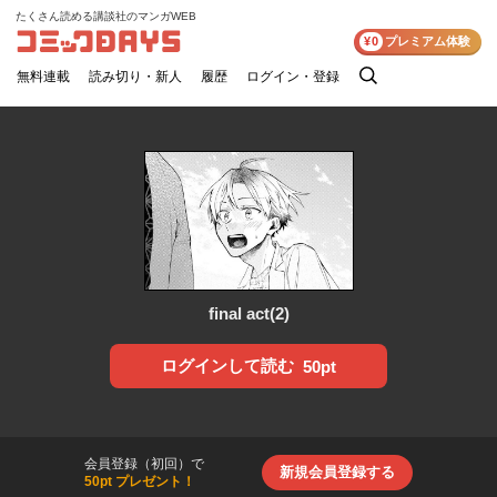
たくさん読める講談社のマンガWEB
コミックDAYS
¥0
プレミアム体験
無料連載
読み切り・新人
履歴
ログイン・登録
検
索
final act(2)
ログインして読む
50pt
会員登録（初回）で
新規会員登録する
50pt プレゼント！