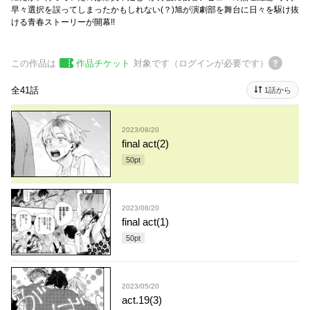
早々選択を誤ってしまったかもしれない(？)旭が演劇部を舞台に日々を駆け抜
ける青春ストーリーが開幕!!
この作品は
作品チケット
対象です（ログインが必要です）
全41話
1話から
2023/08/20
final act(2)
50
pt
2023/08/20
final act(1)
50
pt
2023/05/20
act.19(3)