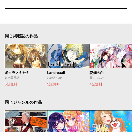
同じ掲載誌の作品
ボクラノキセキ
Landreaall
花燭の白
久米田夏緒
おがきちか
高山しのぶ
6話無料
5話無料
4話無料
同じジャンルの作品