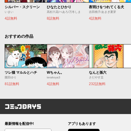
シルバー・スクリーン
ひなたとひかり
夜明けをつれてくる犬
いまい
高杉六花/べあろ/万冬しま
吉田桃子/あまぎ夏芽
4話無料
8話無料
4話無料
おすすめの作品
ツレ猫 マルルとハチ
Wちゃん。
なんと孫六
園田ゆり
terakoya3
さだやす圭
81話無料
4話無料
232話無料
コミックDAYS
最新情報を配信中!
アプリもあります