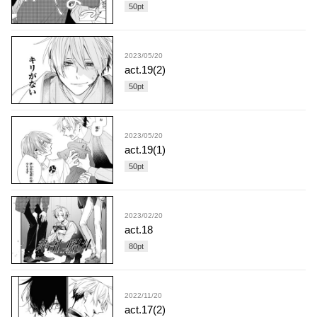
50
pt
2023/05/20
act.19(2)
50
pt
2023/05/20
act.19(1)
50
pt
2023/02/20
act.18
80
pt
2022/11/20
act.17(2)