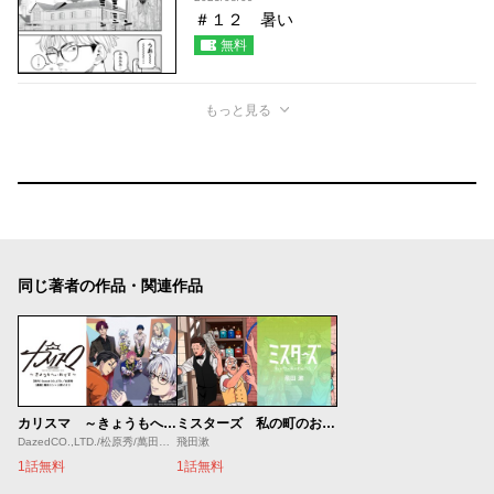
＃１２ 暑い
無料
もっと見る
同じ著者の作品・関連作品
カリスマ ～きょうもへいわです～
ミスターズ 私の町のおじさんたち
DazedCO.,LTD./松原秀/萬田リン/入野イオリ
飛田漱
1話無料
1話無料