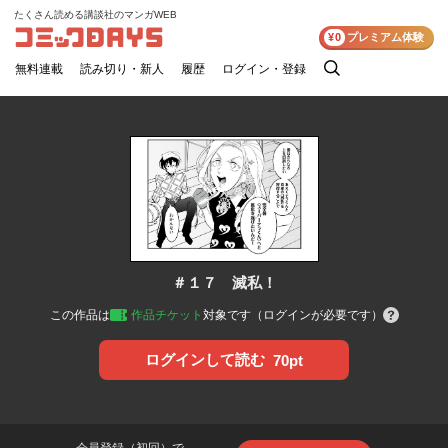
たくさん読める講談社のマンガWEB
コミックDAYS
¥0
プレミアム体験
無料連載
読み切り・新人
履歴
ログイン・登録
検
索
＃１７ 滅私！
この作品は
作品チケット
対象です（ログインが必要です）
ログインして読む
70pt