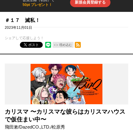
会員登録（初回）で
新規会員登録する
50pt プレゼント！
＃１７ 滅私！
2023年11月01日
シェアして応援しよう！
RSSフィード
ポスト
埋め込む
カリスマ 〜カリスマな彼らはカリスマハウス
で仮住まい中〜
飛田漱
/
DazedCO.,LTD.
/
松原秀