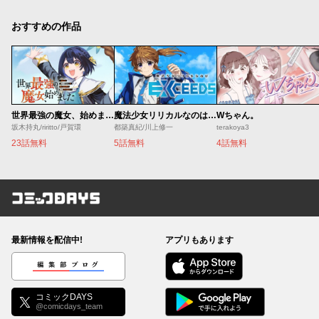
おすすめの作品
世界最強の魔女、始めました ～私だけ『攻略サイト』を見れる世界で自由に生きます～
魔法少女リリカルなのは EXCEEDS
Wちゃん。
坂木持丸/riritto/戸賀環
都築真紀/川上修一
terakoya3
23話無料
5話無料
4話無料
コミックDAYS
最新情報を配信中!
アプリもあります
編集部ブログ
コミックDAYS
@comicdays_team