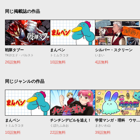
同じ掲載誌の作品
戦隊タブー
まんペン
シルバー・スクリーン
TK2/エド・バルスト
トミムラコタ
いまい
26話無料
10話無料
4話無料
同じジャンルの作品
まんペン
チンチンデビルを追え！
学習マンガ・理科 ウサウサ！
トミムラコタ
くぼたふみお
まきいわ山
10話無料
22話無料
39話無料