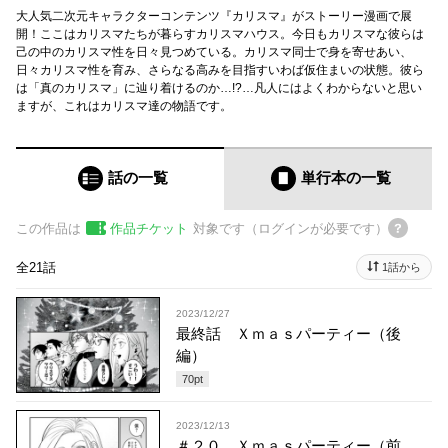
大人気二次元キャラクターコンテンツ『カリスマ』がストーリー漫画で展
開！ここはカリスマたちが暮らすカリスマハウス。今日もカリスマな彼らは
己の中のカリスマ性を日々見つめている。カリスマ同士で身を寄せあい、
日々カリスマ性を育み、さらなる高みを目指すいわば仮住まいの状態。彼ら
は「真のカリスマ」に辿り着けるのか…!?…凡人にはよくわからないと思い
ますが、これはカリスマ達の物語です。
話の一覧
単行本
の一覧
この作品は
作品チケット
対象です（ログインが必要です）
全21話
1話から
2023/12/27
最終話 Ｘｍａｓパーティー（後
編）
70
pt
2023/12/13
＃２０ Ｘｍａｓパーティー（前