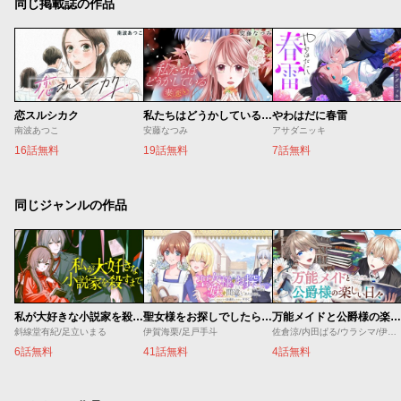
同じ掲載誌の作品
恋スルシカク
私たちはどうかしている 妻恋い
やわはだに春雷
南波あつこ
安藤なつみ
アサダニッキ
16話無料
19話無料
7話無料
同じジャンルの作品
私が大好きな小説家を殺すまで
聖女様をお探しでしたら妹で間違いありません。さあどうぞお連れください、今すぐ。
万能メイドと公爵様の楽しい日々
斜線堂有紀/足立いまる
伊賀海栗/足戸手斗
佐倉涼/内田ぱる/ウラシマ/伊藤テリヤキ
6話無料
41話無料
4話無料