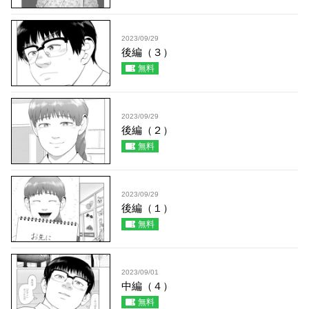
2023/09/29
後編（３）
無料
2023/09/29
後編（２）
無料
2023/09/29
後編（１）
無料
2023/09/01
中編（４）
無料