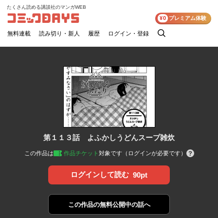
たくさん読める講談社のマンガWEB
コミックDAYS
¥0
プレミアム体験
無料連載
読み切り・新人
履歴
ログイン・登録
検
索
第１１３話 よふかしうどんスープ雑炊
この作品は
作品チケット
対象です（ログインが必要です）
ログインして読む
90pt
この作品の
無料公開中の話へ