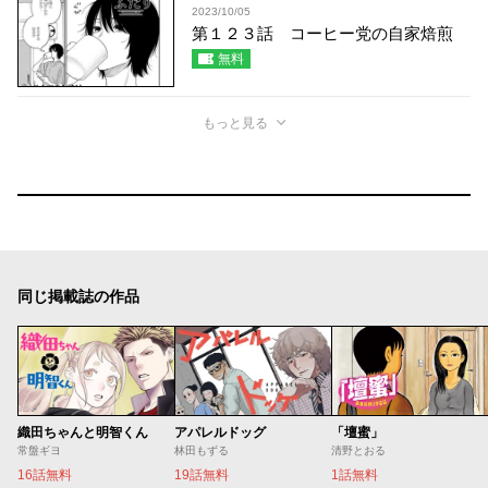
2023/10/05
第１２３話 コーヒー党の自家焙煎
無料
もっと見る
同じ掲載誌の作品
織田ちゃんと明智くん
アパレルドッグ
「壇蜜」
常盤ギヨ
林田もずる
清野とおる
16話無料
19話無料
1話無料