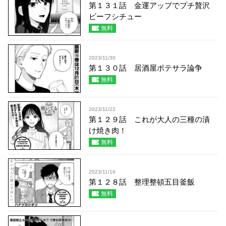
第１３１話 金運アップでプチ贅沢
ビーフシチュー
無料
2023/11/30
第１３０話 居酒屋ポテサラ論争
無料
2023/11/22
第１２９話 これが大人の三種の漬
け焼き肉！
無料
2023/11/16
第１２８話 整理整頓五目釜飯
無料