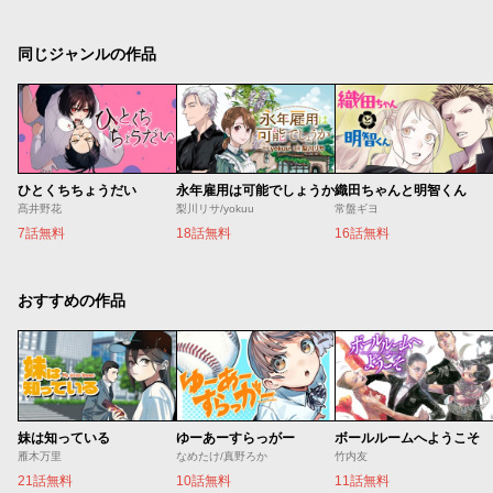
同じジャンルの作品
ひとくちちょうだい
永年雇用は可能でしょうか
織田ちゃんと明智くん
髙井野花
梨川リサ/yokuu
常盤ギヨ
7話無料
18話無料
16話無料
おすすめの作品
妹は知っている
ゆーあーすらっがー
ボールルームへようこそ
雁木万里
なめたけ/真野ろか
竹内友
21話無料
10話無料
11話無料