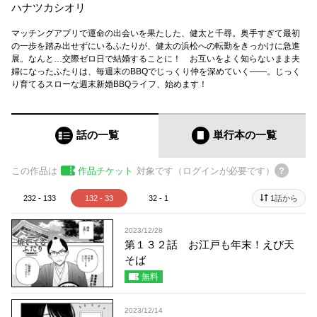
ハナツカシオリ
マッチングアプリで運命の出会いを果たした、健太と千尋。奥手すぎて最初
の一歩を踏み出せずにいるふたりが、健太の浜松への転勤をきっかけに急進
展。なんと…交際ゼロ日で結婚することに！ お互いをよく知らないまま夫
婦になったふたりは、毎週末のBBQでじっくり仲を深めていく――。じっく
り育てるスローな週末新婚BBQライフ、始めます！
話の一覧
単行本
の一覧
この作品は
作品チケット
対象です（ログインが必要です）
232 - 133
132 - 33
32 - 1
1話から
2023/12/28
第１３２話 お江戸も年末！えび天
そば
無料
2023/12/14