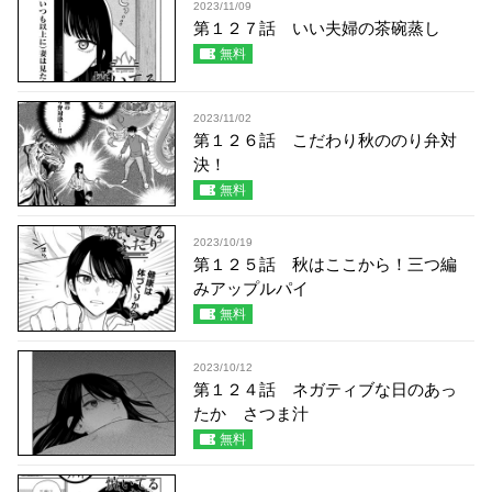
2023/11/09
第１２７話 いい夫婦の茶碗蒸し
無料
2023/11/02
第１２６話 こだわり秋ののり弁対
決！
無料
2023/10/19
第１２５話 秋はここから！三つ編
みアップルパイ
無料
2023/10/12
第１２４話 ネガティブな日のあっ
たか さつま汁
無料