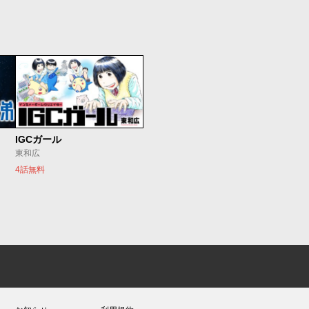
IGCガール
東和広
4話無料