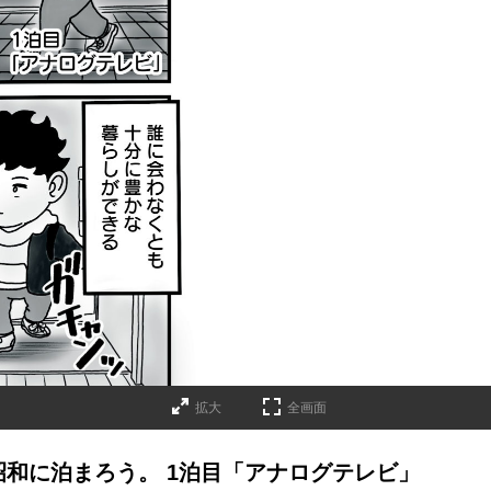
拡大
全画面
昭和に泊まろう。 1泊目「アナログテレビ」