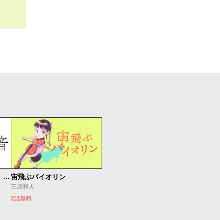
もうひとつのピアノの森 整う音
宙飛ぶバイオリン
三原和人
2話無料