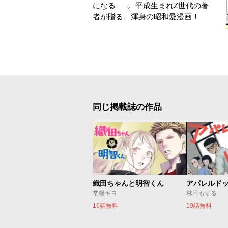
になる–––。平成生まれZ世代の著
者が贈る、渾身の昭和愛漫画！
同じ掲載誌の作品
織田ちゃんと明智くん
アパレルド
常盤ギヨ
林田もずる
16話無料
19話無料