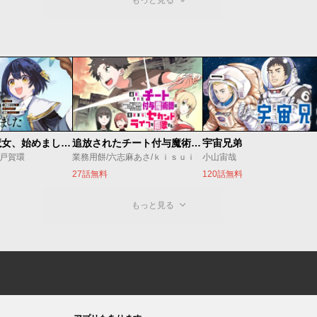
もっと見る
世界最強の魔女、始めました ～私だけ『攻略サイト』を見れる世界で自由に生きます～
追放されたチート付与魔術師は気ままなセカンドライフを謳歌する。 ～俺は武器だけじゃなく、あらゆるものに『強化ポイント』を付与できるし、俺の意思でいつでも効果を解除できるけど、残った人たち大丈夫？～
宇宙兄弟
o/戸賀環
業務用餅/六志麻あさ/ｋｉｓｕｉ
小山宙哉
27話無料
120話無料
もっと見る