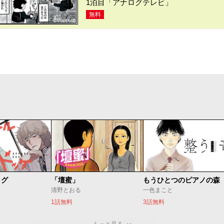
1泊目「アナログテレビ」
無料
ッグ
「壇蜜」
清野とおる
一色まこと
1話無料
3話無料