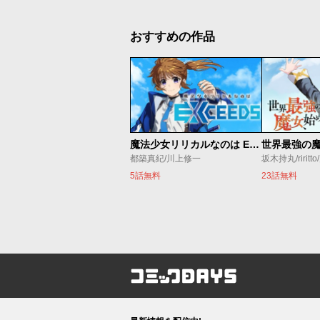
おすすめの作品
魔法少女リリカルなのは EXCEEDS
都築真紀/川上修一
坂木持丸/riritt
5話無料
23話無料
コミックDAYS