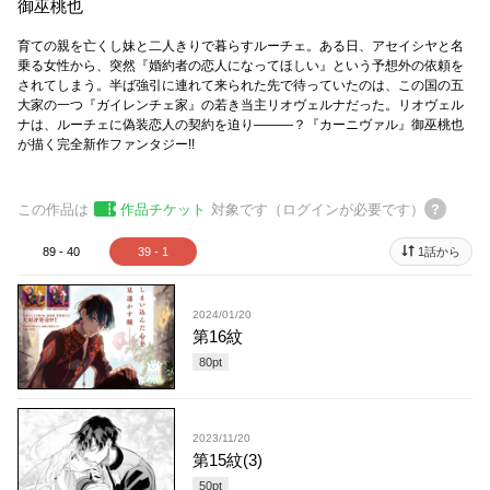
御巫桃也
育ての親を亡くし妹と二人きりで暮らすルーチェ。ある日、アセイシヤと名
乗る女性から、突然『婚約者の恋人になってほしい』という予想外の依頼を
されてしまう。半ば強引に連れて来られた先で待っていたのは、この国の五
大家の一つ『ガイレンチェ家』の若き当主リオヴェルナだった。リオヴェル
ナは、ルーチェに偽装恋人の契約を迫り―――？『カーニヴァル』御巫桃也
が描く完全新作ファンタジー!!
この作品は
作品チケット
対象です（ログインが必要です）
89 - 40
39 - 1
1話から
2024/01/20
第16紋
80
pt
2023/11/20
第15紋(3)
50
pt