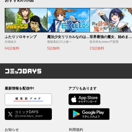
おすすめの作品
ふたりソロキャンプ
魔法少女リリカルなのは EXCEEDS
世界最強の魔女、始めました ～私だけ『攻略サイト』を見れる世界で自由に生きます～
出端祐大
都築真紀/川上修一
坂木持丸/riritto/戸賀環
64話無料
5話無料
23話無料
コミックDAYS
最新情報を配信中!
アプリもあります
編集部ブログ
コミックDAYS
@comicdays_team
お知らせ
利用規約