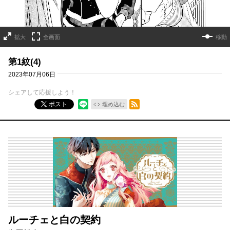
拡大
全画面
移動
第1紋(4)
2023年07月06日
シェアして応援しよう！
RSSフィード
ポスト
埋め込む
ルーチェと白の契約