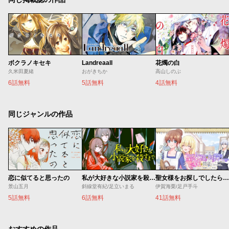
ボクラノキセキ
Landreaall
花燭の白
久米田夏緒
おがきちか
高山しのぶ
6話無料
5話無料
4話無料
同じジャンルの作品
恋に似てると思ったの
私が大好きな小説家を殺すまで
聖女様をお探しでしたら妹で間違いありません。さあどうぞお連れください、今すぐ。
景山五月
斜線堂有紀/足立いまる
伊賀海栗/足戸手斗
5話無料
6話無料
41話無料