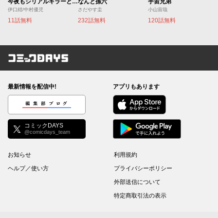
今夜もシリアルキラーと待ち合わせ
なんと孫六
宇宙兄弟
伊口紺/中村優児
さだやす圭
小山宙哉
11話無料
232話無料
120話無料
コミックDAYS
最新情報を配信中!
アプリもあります
編集部ブログ
コミックDAYS
@comicdays_team
お知らせ
利用規約
ヘルプ／使い方
プライバシーポリシー
外部送信について
特定商取引法の表示