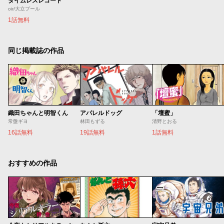
タイムレスレコード
oir/大立プール
1話無料
同じ掲載誌の作品
織田ちゃんと明智くん
アパレルドッグ
「壇蜜」
常盤ギヨ
林田もずる
清野とおる
16話無料
19話無料
1話無料
おすすめの作品