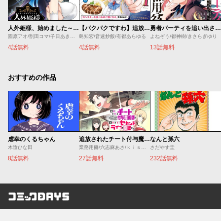
人外姫様、始めました～Ｆｒｅｅ Ｌｉｆｅ Ｆａｎｔａｓｙ Ｏｎｌｉｎｅ～
【パクパクですわ】追放されたお嬢様の『モンスターを食べるほど強くなる』スキルは、１食で１レベルアップする前代未聞の最強スキルでした。３日で人類最強になりましたわ～！
勇者パーティを追い出された器用貧乏 ～パーティ事情で付与術士をやっていた剣士、万能へと至る～
園原アオ/割田コマ/子日あきすず/Ｓｈｅｒｒｙ
島知宏/音速炒飯/有都あらゆる
よねぞう/都神樹/きさらぎゆり
4話無料
4話無料
13話無料
おすすめの作品
虐幸のくるちゃん
追放されたチート付与魔術師は気ままなセカンドライフを謳歌する。 ～俺は武器だけじゃなく、あらゆるものに『強化ポイント』を付与できるし、俺の意思でいつでも効果を解除できるけど、残った人たち大丈夫？～
なんと孫六
木陰ひな田
業務用餅/六志麻あさ/ｋｉｓｕｉ
さだやす圭
8話無料
27話無料
232話無料
コミックDAYS