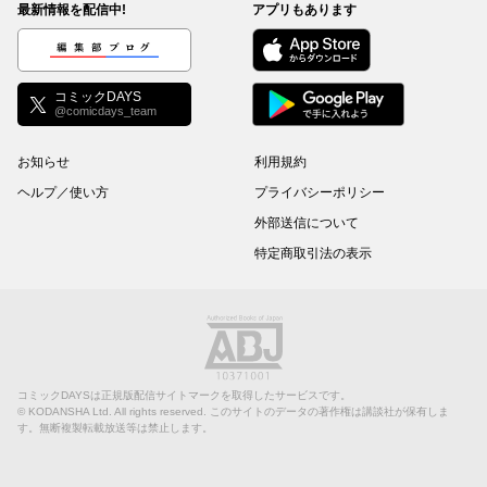
最新情報を配信中!
アプリもあります
編集部ブログ
コミックDAYS
@comicdays_team
お知らせ
利用規約
ヘルプ／使い方
プライバシーポリシー
外部送信について
特定商取引法の表示
コミックDAYSは正規版配信サイトマークを取得したサービスです。
©
KODANSHA Ltd.
All rights reserved. このサイトのデータの著作権は講談社が保有しま
す。無断複製転載放送等は禁止します。