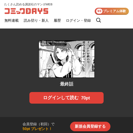
たくさん読める講談社のマンガWEB
コミックDAYS
¥0
プレミアム体験
無料連載
読み切り・新人
履歴
ログイン・登録
検
索
最終話
ログインして読む
70pt
会員登録（初回）で
新規会員登録する
50pt プレゼント！