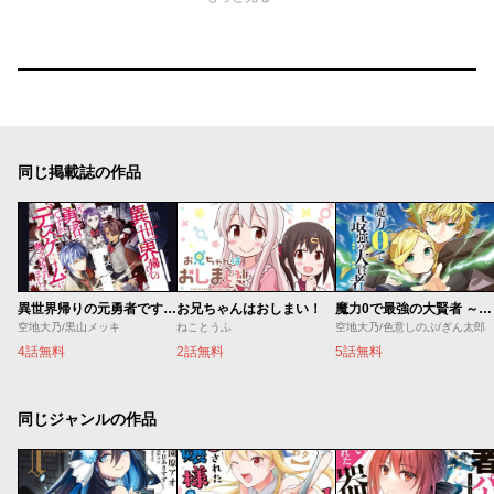
同じ掲載誌の作品
異世界帰りの元勇者ですが、デスゲームに巻き込まれました
お兄ちゃんはおしまい！
魔力0で最強の大賢者 ～それは魔法ではない、物理だ！～
空地大乃/黒山メッキ
ねことうふ
空地大乃/色意しのぶ/ぎん太郎
4話無料
2話無料
5話無料
同じジャンルの作品