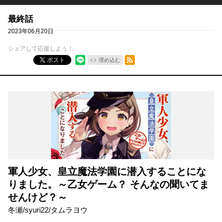
最終話
2023年06月20日
シェアして応援しよう！
RSSフィード
ポスト
埋め込む
軍人少女、皇立魔法学園に潜入することにな
りました。～乙女ゲーム？ そんなの聞いてま
せんけど？～
冬瀬
/
syuri22
/
タムラヨウ