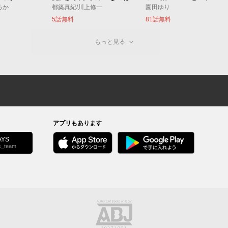
ろか
都築真紀/川上修一
園田ゆり
5話無料
81話無料
もっと見る
アプリもあります
YS
s_team