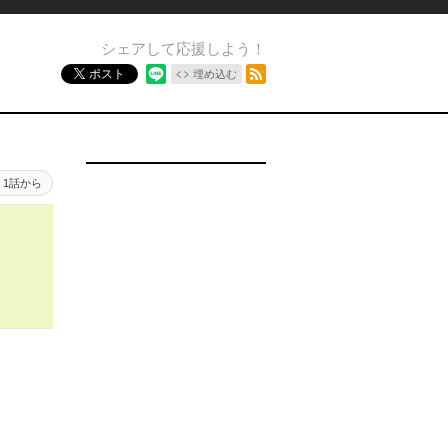
シェアして応援しよう！
RSSフィード
ポスト
埋め込む
1話から