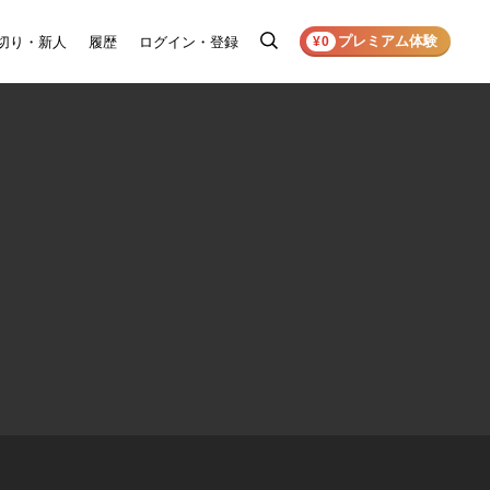
プレミアム体験
切り・新人
履歴
ログイン・登録
検
¥0
索