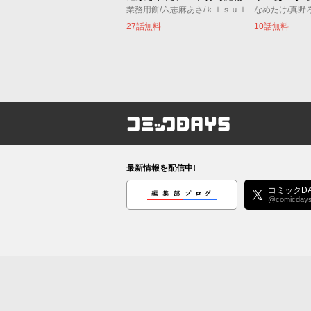
業務用餅/六志麻あさ/ｋｉｓｕｉ
なめたけ/真野
27話無料
10話無料
コミックDAYS
最新情報を配信中!
編集部ブログ
コミックDA
@comicday