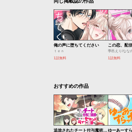
同じ掲載誌の作品
俺の声に堕ちてください
この恋、配
ｔｅｎ
季邑えり/なな
1話無料
1話無料
おすすめの作品
追放されたチート付与魔術師は気ままなセカンドライフを謳歌する。 ～俺は武器だけじゃなく、あらゆるものに『強化ポイント』を付与できるし、俺の意思でいつでも効果を解除できるけど、残った人たち大丈夫？～
ゆーあーす