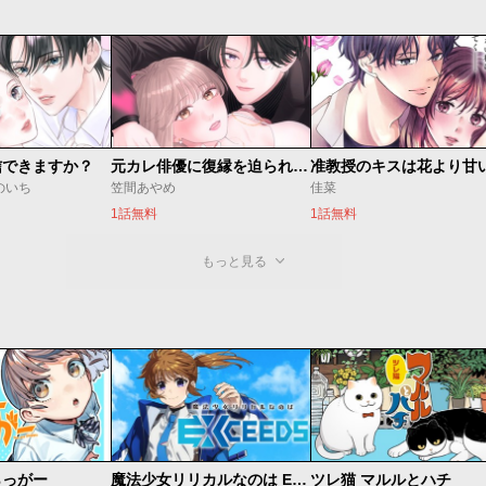
信できますか？
元カレ俳優に復縁を迫られてます
准教授のキスは花より甘
のいち
笠間あやめ
佳菜
1話無料
1話無料
もっと見る
らっがー
魔法少女リリカルなのは EXCEEDS
ツレ猫 マルルとハチ