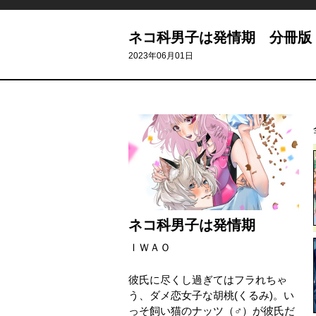
ネコ科男子は発情期 分冊版
2023年06月01日
ネコ科男子は発情期
ＩＷＡＯ
彼氏に尽くし過ぎてはフラれちゃ
う、ダメ恋女子な胡桃(くるみ)。い
っそ飼い猫のナッツ（♂）が彼氏だ