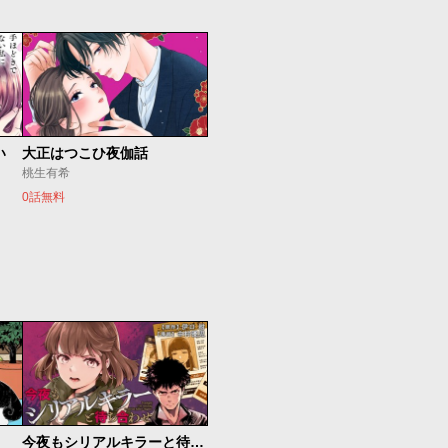
い
大正はつこひ夜伽話
桃生有希
0話無料
今夜もシリアルキラーと待ち合わせ