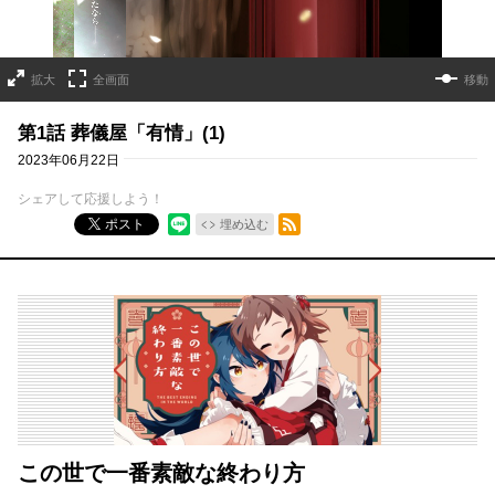
拡大
全画面
移動
第1話 葬儀屋「有情」(1)
2023年06月22日
シェアして応援しよう！
RSSフィード
ポスト
埋め込む
この世で一番素敵な終わり方