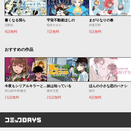
書くなる我ら
宇宙不動産ほしの
まがりなりの春
北駒生
稲井カオル
伊波日和
4話無料
7話無料
5話無料
おすすめの作品
今夜もシリアルキラーと待ち合わせ
妹は知っている
ほんの小さな恋のハナシ
伊口紺/中村優児
雁木万里
胡月
11話無料
21話無料
4話無料
コミックDAYS