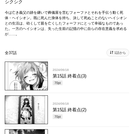
シクシク
今は亡き義父の跡を継いで葬儀屋を営むフォーファとそれを手伝う動く死
体・ヘイシオン。既に死んだ身体を持ち、決して死ぬことのないヘイシオン
との生活は、幼くして親を亡くしたフォーファにとって幸福なものであっ
た。一方のヘイシオンは、失った生前の記憶の中に自らの存在意義を求める
が……。
全37話
1話から
2024/06/18
第15話 終着点(3)
70
pt
2024/06/18
第15話 終着点(2)
70
pt