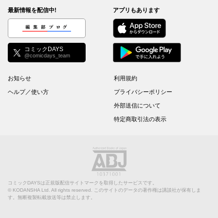
最新情報を配信中!
アプリもあります
編集部ブログ
コミックDAYS
@comicdays_team
お知らせ
利用規約
ヘルプ／使い方
プライバシーポリシー
外部送信について
特定商取引法の表示
コミックDAYSは正規版配信サイトマークを取得したサービスです。
©
KODANSHA Ltd.
All rights reserved. このサイトのデータの著作権は講談社が保有しま
す。無断複製転載放送等は禁止します。