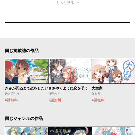
もっと見る
同じ掲載誌の作品
きみが死ぬまで恋をしたい
ささやくように恋を唄う
大室家
あおのなち
竹嶋えく
なもり
4話無料
1話無料
4話無料
同じジャンルの作品