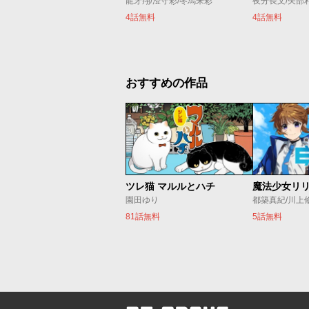
龍牙翔/澄守彩/冬馬来彩
夜分長文/矢部
4話無料
4話無料
おすすめの作品
ツレ猫 マルルとハチ
園田ゆり
都築真紀/川上
81話無料
5話無料