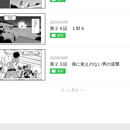
2023/10/05
第２４話 １対４
無料
2023/10/05
第２３話 身に覚えのない男の逆襲
無料
もっと見る