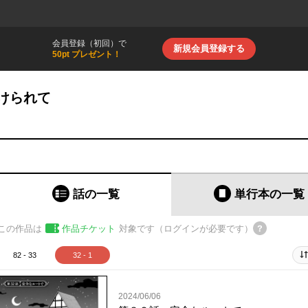
会員登録（初回）で
新規会員登録する
50pt プレゼント！
けられて
話の一覧
単行本
の一覧
この作品は
作品チケット
対象です（ログインが必要です）
82 - 33
32 - 1
2024/06/06