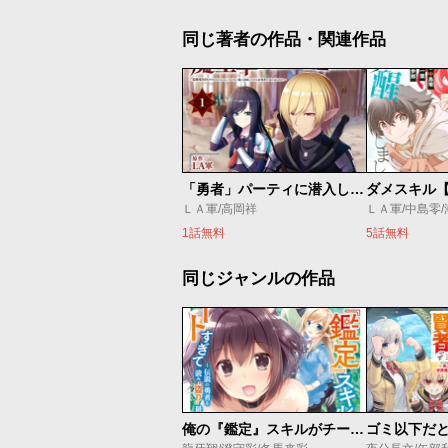
同じ著者の作品・関連作品
「勇者」パーティに潜入した魔王軍の暗殺者～危険度ＳＳＳクラスのミッション、バレない様に頑張ってたら女勇者に気に入られた～
ＬＡ軍/高岡祥
ＬＡ軍/中島零
1話無料
5話無料
同じジャンルの作品
俺の『鑑定』スキルがチートすぎて