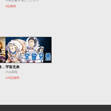
川原正敏/甲斐とうしろう
4話無料
今夜もシリアルキラーと待ち合わせ
宇宙兄弟
小山宙哉
120話無料