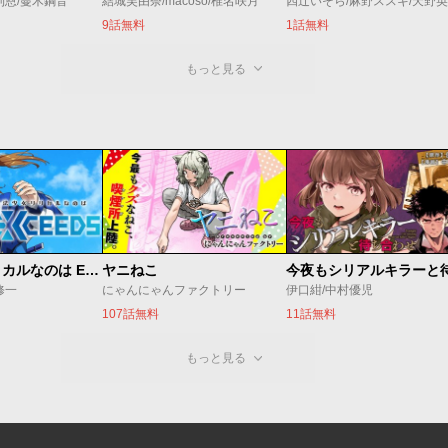
利恩/蔓木鋼音
結城芙由奈/macoso/椎名咲月
四辻いそら/麻野ススキ/天野英
9話無料
1話無料
もっと見る
魔法少女リリカルなのは EXCEEDS
ヤニねこ
修一
にゃんにゃんファクトリー
伊口紺/中村優児
107話無料
11話無料
もっと見る