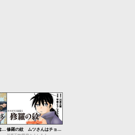
修羅の紋 ムツさんはチョー強い？！
サムライ転移～お侍さんは異世界でもあんまり変わらない～