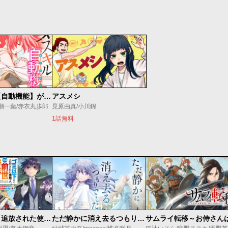
ダメスキル【自動機能】が覚醒しました
アスメシ
/潮一葉/赤衣丸歩郎
見原由真/小川錦
1話無料
ゴミ以下だと追放された使用人、実は前世賢者です ～史上最強の賢者、世界最高峰の学園に通う～
ただ静かに消え去るつもりでした