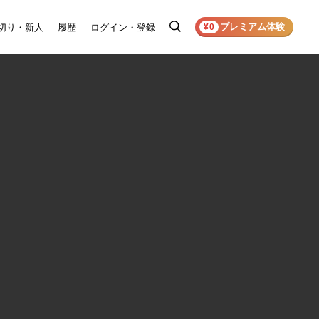
プレミアム体験
切り・新人
履歴
ログイン・登録
検
¥0
索