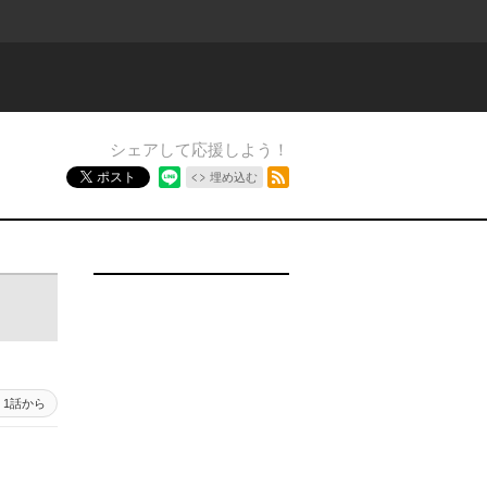
シェアして応援しよう！
RSSフィード
ポスト
埋め込む
1話から