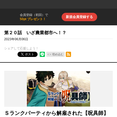
会員登録（初回）で
新規会員登録する
50pt プレゼント！
第２０話 いざ農業都市へ！？
2023年06月06日
シェアして応援しよう！
RSSフィード
ポスト
埋め込む
Ｓランクパーティから解雇された【呪具師】