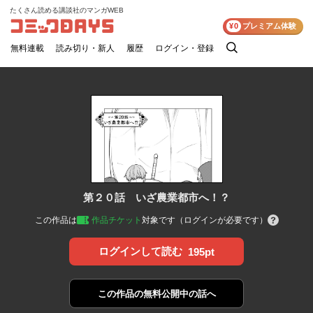
たくさん読める講談社のマンガWEB
コミックDAYS
¥0
プレミアム体験
無料連載
読み切り・新人
履歴
ログイン・登録
検
索
第２０話 いざ農業都市へ！？
この作品は
作品チケット
対象です（ログインが必要です）
ログインして読む
195pt
この作品の
無料公開中の話へ