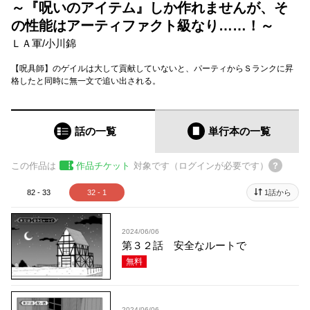
～『呪いのアイテム』しか作れませんが、そ
の性能はアーティファクト級なり……！～
ＬＡ軍
/
小川錦
【呪具師】のゲイルは大して貢献していないと、パーティからＳランクに昇
格したと同時に無一文で追い出される。
話の一覧
単行本
の一覧
この作品は
作品チケット
対象です（ログインが必要です）
82 - 33
32 - 1
1話から
2024/06/06
第３２話 安全なルートで
無料
2024/06/06