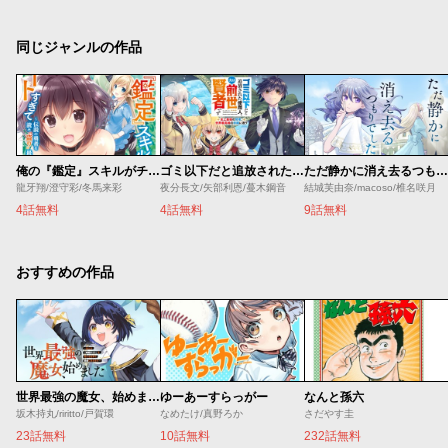
同じジャンルの作品
俺の『鑑定』スキルがチートすぎて
ゴミ以下だと追放された使用人、実は前世賢者です ～史上最強の賢者、世界最高峰の学園に通う～
ただ静かに消え去るつもりでした
龍牙翔/澄守彩/冬馬来彩
夜分長文/矢部利恩/蔓木鋼音
結城芙由奈/macoso/椎名咲月
4話無料
4話無料
9話無料
おすすめの作品
世界最強の魔女、始めました ～私だけ『攻略サイト』を見れる世界で自由に生きます～
ゆーあーすらっがー
なんと孫六
坂木持丸/riritto/戸賀環
なめたけ/真野ろか
さだやす圭
23話無料
10話無料
232話無料