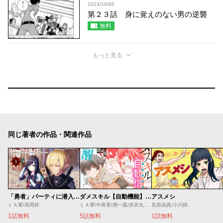
2023/10/05
第２３話 身に覚えのない男の逆襲
無料
もっと見る
同じ著者の作品・関連作品
「勇者」パーティに潜入した魔王軍の暗殺者～危険度ＳＳＳクラスのミッション、バレない様に頑張ってたら女勇者に気に入られた～
ダメスキル【自動機能】が覚醒しました
アスメシ
ＬＡ軍/高岡祥
ＬＡ軍/中島零/潮一葉/赤衣丸歩郎
見原由真/小川錦
1話無料
5話無料
1話無料